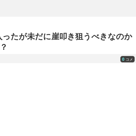
に入ったが未だに崖叩き狙うべきなのか
？
0
コメ