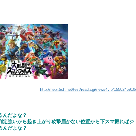
http://hebi.5ch.net/test/read.cgi/news4vip/1550245910
、
るんだよな？
判定強いから起き上がり攻撃届かない位置から下スマ振ればジ
るんだよな？