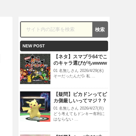
NEW POST
【ネタ】スマブラ64でこ
のキャラ選びがちwwww
01 名無しさん 2026/4/29(水)
そーだったんだ💦 私 …
【疑問】ピカドンってピ
カ側厳しいってマジ？？
01 名無しさん 2026/4/27(月)
どう考えてもドンキー有利に
はならない …