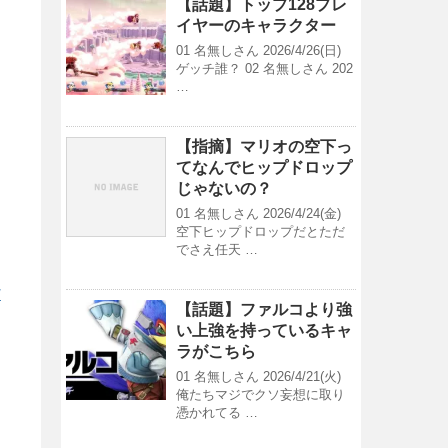
【話題】トップ128プレ
イヤーのキャラクター
01 名無しさん 2026/4/26(日)
ゲッチ誰？ 02 名無しさん 202
…
【指摘】マリオの空下っ
てなんでヒップドロップ
じゃないの？
01 名無しさん 2026/4/24(金)
空下ヒップドロップだとただ
でさえ任天 …
/
【話題】ファルコより強
い上強を持っているキャ
ラがこちら
01 名無しさん 2026/4/21(火)
俺たちマジでクソ妄想に取り
憑かれてる …