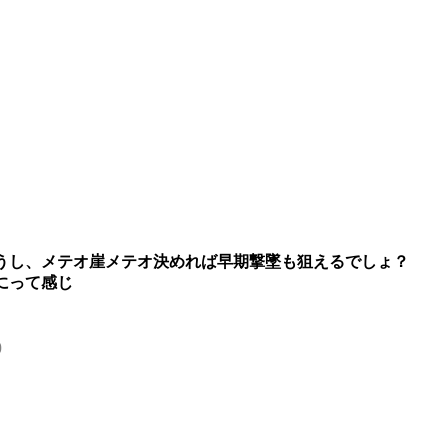
うし、メテオ崖メテオ決めれば早期撃墜も狙えるでしょ？
にって感じ
0