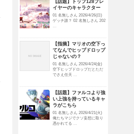
【話題】トップ128プレ
イヤーのキャラクター
01 名無しさん 2026/4/26(日)
ゲッチ誰？ 02 名無しさん 202
…
【指摘】マリオの空下っ
てなんでヒップドロップ
じゃないの？
01 名無しさん 2026/4/24(金)
空下ヒップドロップだとただ
でさえ任天 …
【話題】ファルコより強
い上強を持っているキャ
ラがこちら
01 名無しさん 2026/4/21(火)
俺たちマジでクソ妄想に取り
憑かれてる …