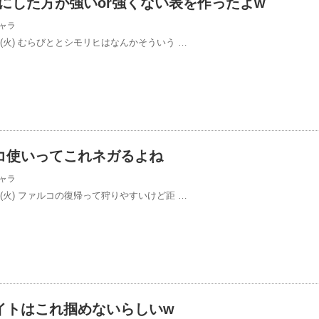
にした方が強いor強くない表を作ったよw
ャラ
3/25(火) むらびととシモリヒはなんかそういう …
コ使いってこれネガるよね
ャラ
3/25(火) ファルコの復帰って狩りやすいけど距 …
イトはこれ掴めないらしいw