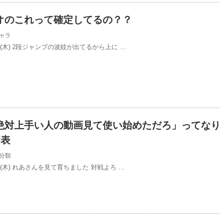
オのこれって確定してるの？？
ャラ
3/27(木) 2段ジャンプの波紋が出てるから上に …
絶対上手い人の動画見て使い始めただろ」ってな
r表
分類
3/27(木) れあさんを見て育ちました 対戦よろ …