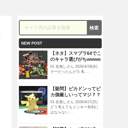
NEW POST
【ネタ】スマブラ64でこ
のキャラ選びがちwwww
01 名無しさん 2026/4/29(水)
そーだったんだ💦 私 …
【疑問】ピカドンってピ
カ側厳しいってマジ？？
01 名無しさん 2026/4/27(月)
どう考えてもドンキー有利に
はならない …