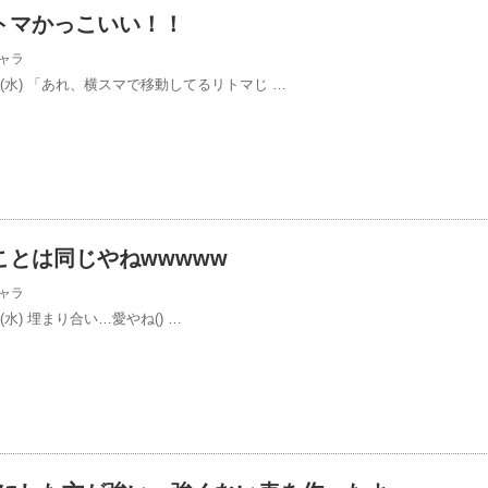
トマかっこいい！！
ャラ
3/26(水) 「あれ、横スマで移動してるリトマじ …
ことは同じやねwwwww
ャラ
26(水) 埋まり合い…愛やね() …