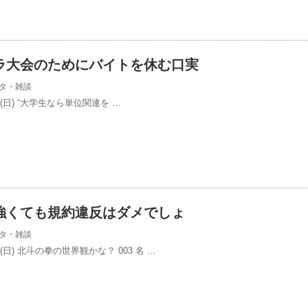
ラ大会のためにバイトを休む口実
タ・雑談
/30(日) “大学生なら単位関連を …
強くても規約違反はダメでしょ
タ・雑談
/30(日) 北斗の拳の世界観かな？ 003 名 …