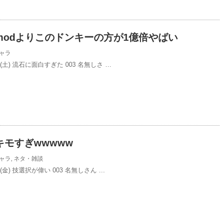
modよりこのドンキーの方が1億倍やばい
ャラ
/29(土) 流石に面白すぎた 003 名無しさ …
モすぎwwwww
ャラ
,
ネタ・雑談
/28(金) 技選択が偉い 003 名無しさん …