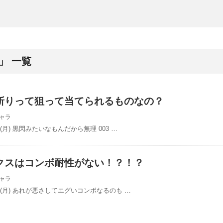
」 一覧
斬りって狙って当てられるものなの？
ャラ
/31(月) 黒閃みたいなもんだから無理 003 …
クスはコンボ耐性がない！？！？
ャラ
3/31(月) あれが悪さしてエグいコンボなるのも …