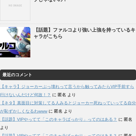
【話題】ファルコより強い上強を持っているキ
ャラがこちら
最近のコメント
【キャラ】ジョーカーぶっ壊れって言うから触ってみたらVIP手前すら
行けないんだけど何故！？
に
匿名
より
【ネタ】真面目に対策してる人みるとジョーカー死ねっていってる自分
が恥ずかしくなるわwww
に
匿名
より
【話題】VIPやってて「このキャラばっかり」ってのはある？
に
匿名
より
【話題】VIPやってて「このキャラばっかり」ってのはある？
に
匿名