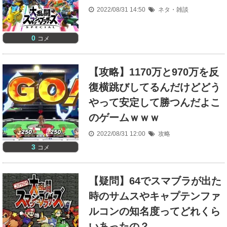
2022/08/31 14:50
ネタ・雑談
0
コメ
【攻略】1170万と970万を反
復横跳びしてるんだけどどう
やって安定して勝つんだよこ
のゲームｗｗｗ
2022/08/31 12:00
攻略
3
コメ
【疑問】64でスマブラが出た
時のサムスやキャプテンファ
ルコンの知名度ってどれくら
いあったの？