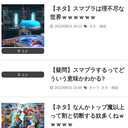
【ネタ】スマブラは理不尽な
世界ｗｗｗｗｗｗ
2022/08/31 19:12
ネタ・雑談
0
コメ
【疑問】スマブラするってど
3
コメ
ういう意味かわかる?
2022/08/31 16:00
キャラ
,
ネタ・雑談
【ネタ】なんかトップ魔以上
って割と切断する奴多くねｗ
ｗｗｗｗ