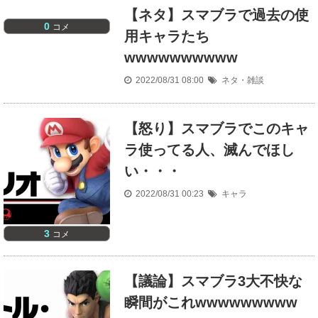
【ネタ】スマブラで過去の使
0
コメ
用キャラたち
wwwwwwwwww
2022/08/31 08:00
ネタ・雑談
【怒り】スマブラでこのキャ
ラ使ってる人、滅んでほし
い・・・
2022/08/31 00:23
キャラ
3
コメ
【議論】スマブラ3大不快な
瞬間がこれwwwwwwwww