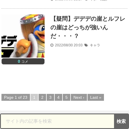
【疑問】デデデの崖とルフレ
の崖はどっちが強いん
だ・・・？
2022/08/30 20:03
キャラ
0
コメ
Page 1 of 23
1
2
3
4
5
Next ›
Last »