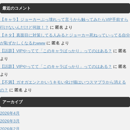
最近のコメント
【キャラ】ジョーカーぶっ壊れって言うから触ってみたらVIP手前すら
行けないんだけど何故！？
に
匿名
より
【ネタ】真面目に対策してる人みるとジョーカー死ねっていってる自分
が恥ずかしくなるわwww
に
匿名
より
【話題】VIPやってて「このキャラばっかり」ってのはある？
に
匿名
より
【話題】VIPやってて「このキャラばっかり」ってのはある？
に
匿名
より
【不満】ガオガエンとかいうキモい化け猫はいつスマブラから消える
の？
に
匿名
より
アーカイブ
2026年4月
2026年3月
2026年2月