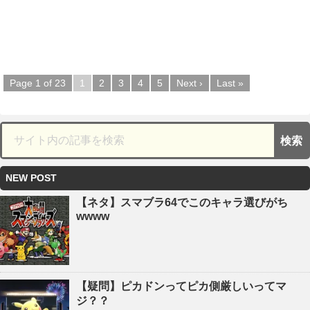
Page 1 of 23
1
2
3
4
5
Next ›
Last »
NEW POST
【ネタ】スマブラ64でこのキャラ選びがち
wwww
【疑問】ピカドンってピカ側厳しいってマ
ジ？？