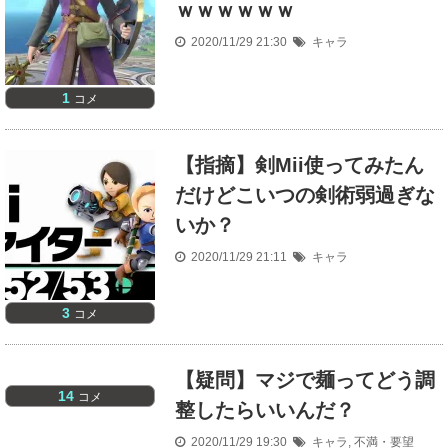
ｗｗｗｗｗｗ
2020/11/29 21:30
キャラ
1
コメ
【指摘】剣Mii使ってみたん
だけどこいつの剣術弱過ぎな
いか？
2020/11/29 21:11
キャラ
3
コメ
【疑問】マジで麺ってどう調
14
コメ
整したらいいんだ？
2020/11/29 19:30
キャラ
,
不満・要望