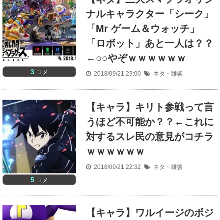
ナルキャラクター「シーク」
「Mr ゲーム＆ウォッチ」
「ロボット」あと一人は？？
←○○やぞｗｗｗｗｗｗ
3
コメ
2018/09/21 23:00
ネタ・雑談
【キャラ】キリト参戦って言
うほど不可能か？？←これに
対するスレ民の意見がコチラ
ｗｗｗｗｗｗ
2018/09/21 22:32
ネタ・雑談
5
コメ
【キャラ】ワルイージのポジ