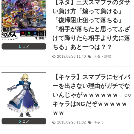
【ネタ】三大スマブラのダサ
い負け方「煽って負ける」
「復帰阻止狙って落ちる」
「相手が落ちたと思ってふざ
けて降りたら相手より先に落
ちる」あと一つは？？
1
コメ
2018/09/26 11:40
ネタ・雑談
【キャラ】スマブラにセイバ
ーを出さない理由がガチでな
いんじゃがｗｗｗｗｗｗ←○○
キャラはNGだぞｗｗｗｗｗ
ｗｗ
5
コメ
2018/09/26 11:02
キャラ