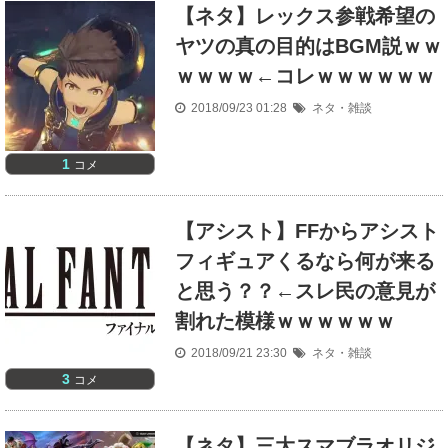
【ネタ】レックス参戦希望の
ヤツの真の目的はBGM説ｗｗ
ｗｗｗｗ←コレｗｗｗｗｗｗ
2018/09/23 01:28
ネタ・雑談
1
コメ
【アシスト】FFからアシスト
フィギュアくるなら何が来る
と思う？？←スレ民の意見が
割れた模様ｗｗｗｗｗｗ
2018/09/21 23:30
ネタ・雑談
3
コメ
【ネタ】三大スマブラオリジ