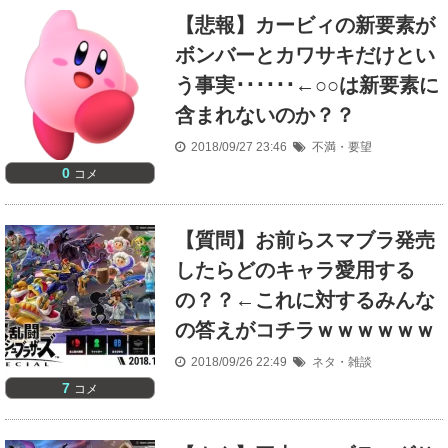
【悲報】カービィの新要素が
ボンバーとカワサキだけとい
う事実･･････←○○は新要素に
含まれないのか？？
2018/09/27 23:46
不満・要望
0
コメ
【質問】お前らスマブラ発売
したらどのキャラ愛用する
の？？←これに対するみんな
の答えがコチラｗｗｗｗｗｗ
2018/09/26 22:49
ネタ・雑談
7
コメ