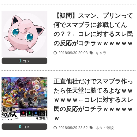
【疑問】スマン、プリンって
何でスマブラに参戦してん
の？？←コレに対するスレ民
の反応がコチラｗｗｗｗｗｗ
2018/09/30 20:03
キャラ
1
コメ
正直他社だけでスマブラ作っ
たら任天堂に勝てるよなｗｗ
ｗｗｗｗ←コレに対するスレ
民の反応がコチラｗｗｗｗｗ
ｗ
0
コメ
2018/09/29 23:52
ネタ・雑談