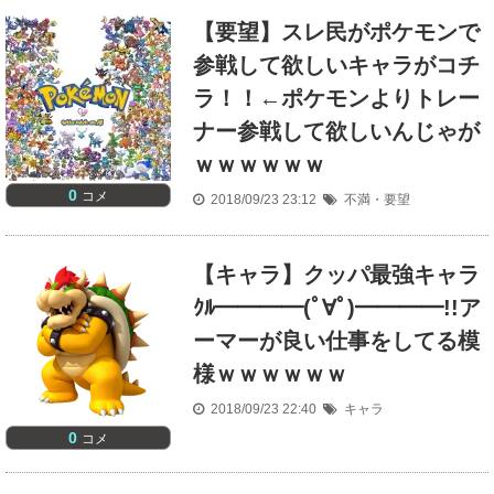
【要望】スレ民がポケモンで
参戦して欲しいキャラがコチ
ラ！！←ポケモンよりトレー
ナー参戦して欲しいんじゃが
ｗｗｗｗｗｗ
0
コメ
2018/09/23 23:12
不満・要望
【キャラ】クッパ最強キャラ
ｸﾙ━━━━(ﾟ∀ﾟ)━━━━!!ア
ーマーが良い仕事をしてる模
様ｗｗｗｗｗｗ
2018/09/23 22:40
キャラ
0
コメ