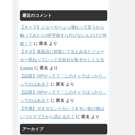
最近のコメント
【キャラ】ジョーカーぶっ壊れって言うから
触ってみたらVIP手前すら行けないんだけど何
故！？
に
匿名
より
【ネタ】真面目に対策してる人みるとジョー
カー死ねっていってる自分が恥ずかしくなる
わwww
に
匿名
より
【話題】VIPやってて「このキャラばっかり」
ってのはある？
に
匿名
より
【話題】VIPやってて「このキャラばっかり」
ってのはある？
に
匿名
より
【不満】ガオガエンとかいうキモい化け猫は
いつスマブラから消えるの？
に
匿名
より
アーカイブ