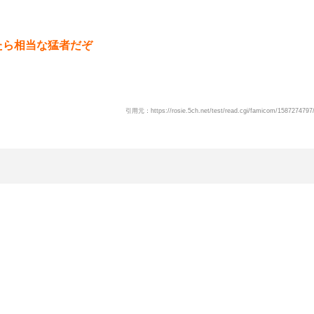
たら相当な猛者だぞ
引用元：https://rosie.5ch.net/test/read.cgi/famicom/1587274797