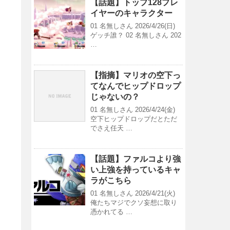
【話題】トップ128プレ
イヤーのキャラクター
01 名無しさん 2026/4/26(日)
ゲッチ誰？ 02 名無しさん 202
…
【指摘】マリオの空下っ
てなんでヒップドロップ
じゃないの？
01 名無しさん 2026/4/24(金)
空下ヒップドロップだとただ
でさえ任天 …
【話題】ファルコより強
い上強を持っているキャ
ラがこちら
01 名無しさん 2026/4/21(火)
俺たちマジでクソ妄想に取り
憑かれてる …