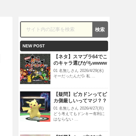
NEW POST
【ネタ】スマブラ64でこ
のキャラ選びがちwwww
01 名無しさん 2026/4/29(水)
そーだったんだ💦 私 …
【疑問】ピカドンってピ
カ側厳しいってマジ？？
01 名無しさん 2026/4/27(月)
どう考えてもドンキー有利に
はならない …