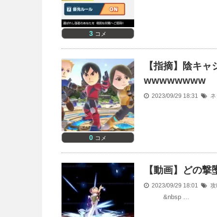
3
コメ
【指摘】陰キャ
wwwwwwww
2023/09/29 18:31
ネ
0
コメ
【動画】どの撃
2023/09/29 18:01
攻
&nbsp …