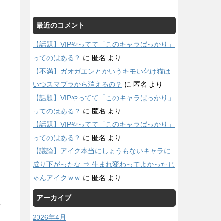
最近のコメント
【話題】VIPやってて「このキャラばっかり」
ってのはある？
に
匿名
より
【不満】ガオガエンとかいうキモい化け猫は
いつスマブラから消えるの？
に
匿名
より
【話題】VIPやってて「このキャラばっかり」
ってのはある？
に
匿名
より
【話題】VIPやってて「このキャラばっかり」
ってのはある？
に
匿名
より
【議論】アイク本当にしょうもないキャラに
成り下がったな ⇒ 生まれ変わってよかったじ
ゃんアイクｗｗ
に
匿名
より
アーカイブ
だ
2026年4月