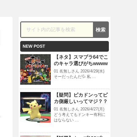
NEW POST
【ネタ】スマブラ64でこ
のキャラ選びがちwwww
01 名無しさん 2026/4/29(水)
そーだったんだ💦 私 …
【疑問】ピカドンってピ
カ側厳しいってマジ？？
01 名無しさん 2026/4/27(月)
どう考えてもドンキー有利に
はならない …
こ