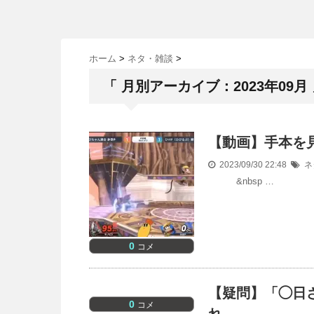
ホーム
>
ネタ・雑談
>
「 月別アーカイブ：2023年09月 
【動画】手本を
2023/09/30 22:48
ネ
&nbsp …
0
コメ
【疑問】「◯日
0
コメ