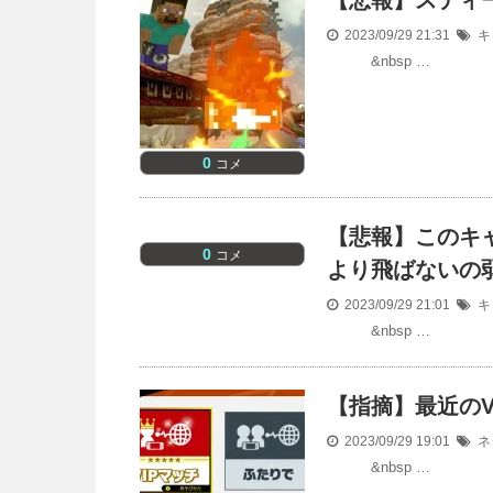
【悲報】スティ
2023/09/29 21:31
キ
&nbsp …
0
コメ
【悲報】このキ
0
コメ
より飛ばないの
2023/09/29 21:01
キ
&nbsp …
【指摘】最近のV
2023/09/29 19:01
ネ
&nbsp …