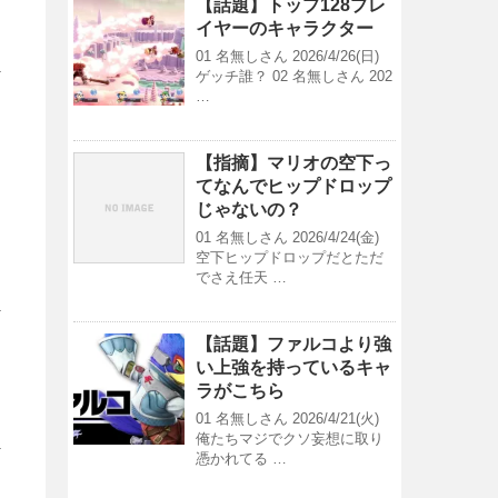
【話題】トップ128プレ
イヤーのキャラクター
01 名無しさん 2026/4/26(日)
ゲッチ誰？ 02 名無しさん 202
…
【指摘】マリオの空下っ
てなんでヒップドロップ
じゃないの？
01 名無しさん 2026/4/24(金)
空下ヒップドロップだとただ
でさえ任天 …
【話題】ファルコより強
い上強を持っているキャ
ラがこちら
01 名無しさん 2026/4/21(火)
俺たちマジでクソ妄想に取り
憑かれてる …