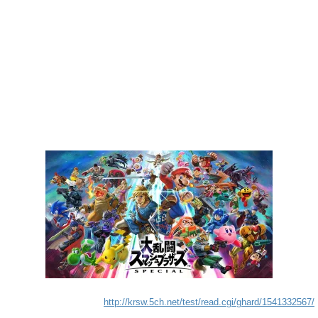
http://krsw.5ch.net/test/read.cgi/ghard/1541332567/