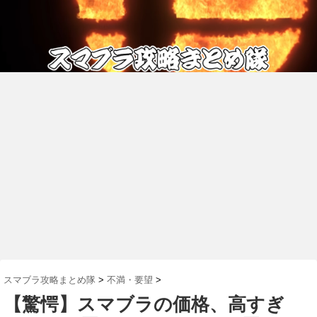
スマブラ攻略まとめ隊
>
不満・要望
>
【驚愕】スマブラの価格、高すぎ