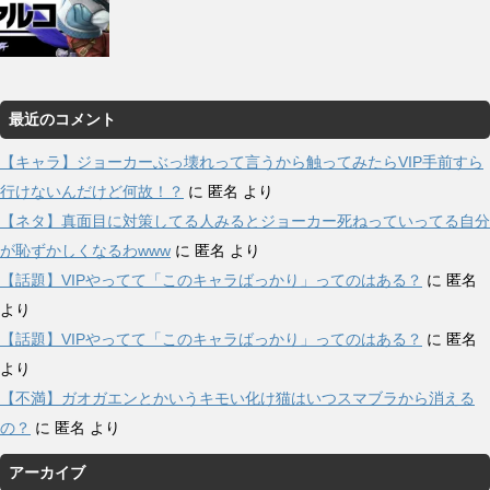
最近のコメント
【キャラ】ジョーカーぶっ壊れって言うから触ってみたらVIP手前すら
行けないんだけど何故！？
に
匿名
より
【ネタ】真面目に対策してる人みるとジョーカー死ねっていってる自分
が恥ずかしくなるわwww
に
匿名
より
【話題】VIPやってて「このキャラばっかり」ってのはある？
に
匿名
より
【話題】VIPやってて「このキャラばっかり」ってのはある？
に
匿名
より
【不満】ガオガエンとかいうキモい化け猫はいつスマブラから消える
の？
に
匿名
より
アーカイブ