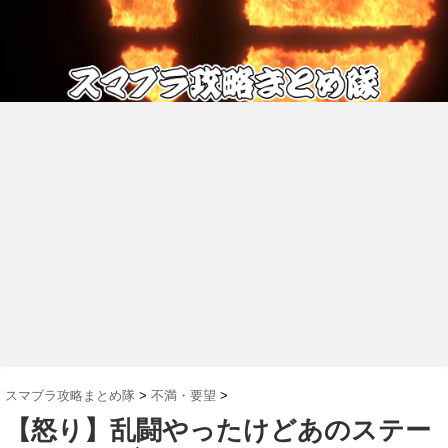
スマブラ攻略まとめ隊
>
不満・要望
>
【怒り】乱闘やったけどあのステー