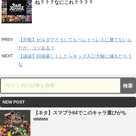
ね？？？なにこれ？？？？
PREV
【悲報】ゼルダでどうしてもベレトベレスに勝てないん
だが、コツある？
NEXT
【議論】回線厳しくしたらキッズ人口大幅に減るだろう
な
NEW POST
【ネタ】スマブラ64でこのキャラ選びがち
wwww