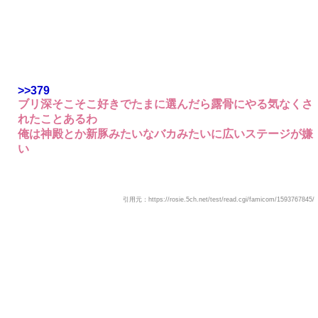
>>379
ブリ深そこそこ好きでたまに選んだら露骨にやる気なくさ
れたことあるわ
俺は神殿とか新豚みたいなバカみたいに広いステージが嫌
い
引用元：https://rosie.5ch.net/test/read.cgi/famicom/1593767845/