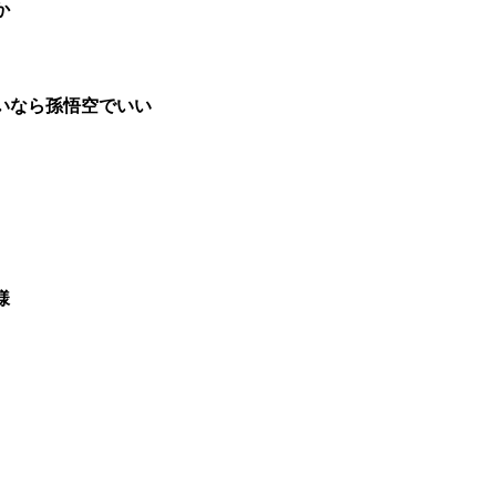
か
いなら孫悟空でいい
様