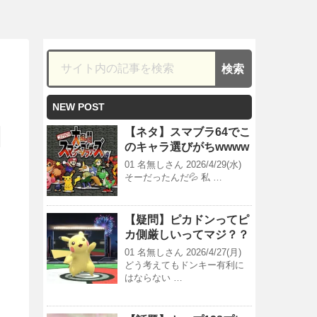
NEW POST
【ネタ】スマブラ64でこ
のキャラ選びがちwwww
01 名無しさん 2026/4/29(水)
そーだったんだ💦 私 …
【疑問】ピカドンってピ
カ側厳しいってマジ？？
01 名無しさん 2026/4/27(月)
どう考えてもドンキー有利に
はならない …