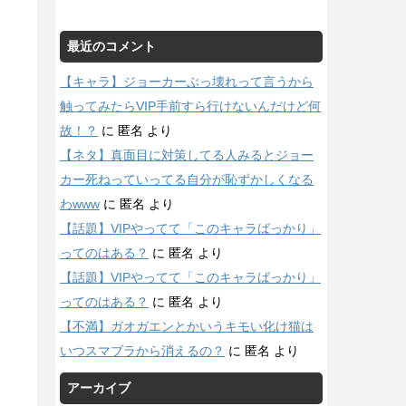
最近のコメント
【キャラ】ジョーカーぶっ壊れって言うから
触ってみたらVIP手前すら行けないんだけど何
故！？
に
匿名
より
【ネタ】真面目に対策してる人みるとジョー
カー死ねっていってる自分が恥ずかしくなる
わwww
に
匿名
より
【話題】VIPやってて「このキャラばっかり」
ってのはある？
に
匿名
より
【話題】VIPやってて「このキャラばっかり」
ってのはある？
に
匿名
より
【不満】ガオガエンとかいうキモい化け猫は
いつスマブラから消えるの？
に
匿名
より
アーカイブ