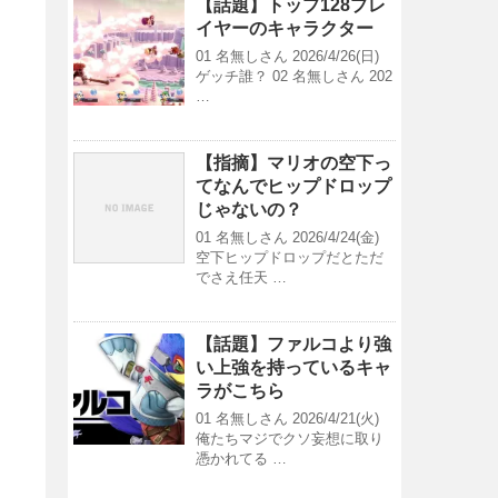
【話題】トップ128プレ
イヤーのキャラクター
01 名無しさん 2026/4/26(日)
ゲッチ誰？ 02 名無しさん 202
…
【指摘】マリオの空下っ
てなんでヒップドロップ
じゃないの？
01 名無しさん 2026/4/24(金)
空下ヒップドロップだとただ
でさえ任天 …
【話題】ファルコより強
い上強を持っているキャ
ラがこちら
01 名無しさん 2026/4/21(火)
俺たちマジでクソ妄想に取り
憑かれてる …