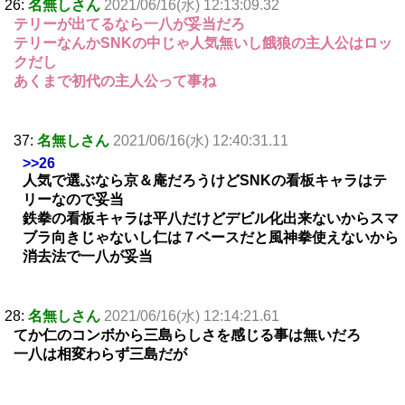
26:
名無しさん
2021/06/16(水) 12:13:09.32
テリーが出てるなら一八が妥当だろ
テリーなんかSNKの中じゃ人気無いし餓狼の主人公はロッ
クだし
あくまで初代の主人公って事ね
37:
名無しさん
2021/06/16(水) 12:40:31.11
>>26
人気で選ぶなら京＆庵だろうけどSNKの看板キャラはテ
リーなので妥当
鉄拳の看板キャラは平八だけどデビル化出来ないからスマ
ブラ向きじゃないし仁は７ベースだと風神拳使えないから
消去法で一八が妥当
28:
名無しさん
2021/06/16(水) 12:14:21.61
てか仁のコンボから三島らしさを感じる事は無いだろ
一八は相変わらず三島だが