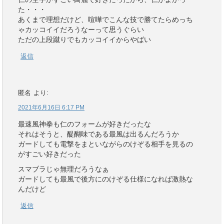
た・・・
あくまで理想だけど、喧嘩でこんな技で勝てたらめっち
ゃカッコイイだろうなーって思うぐらい
ただの上段蹴りでもカッコイイからやばい
返信
匿名
より:
2021年6月16日 6:17 PM
最速風神拳も仁のフォームが好きだったな
それはそうと、醍醐味である最風は出るんだろうか
ガードしても電撃をまといながらのけぞる相手を見るの
がすごい好きだった
スマブラじゃ無理だろうなぁ
ガードしても最風で後方にのけぞる仕様になれば激熱な
んだけど
返信