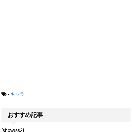
-
キャラ
おすすめ記事
[showrss2]