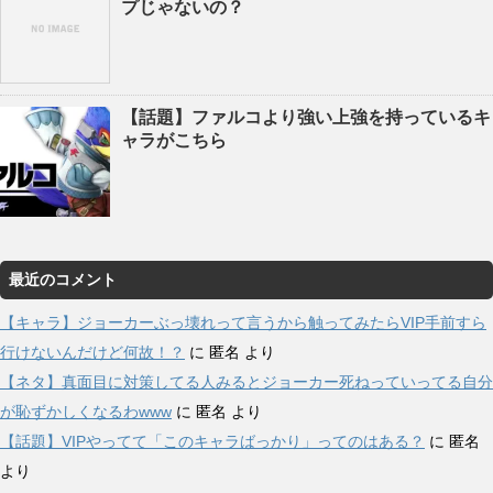
プじゃないの？
【話題】ファルコより強い上強を持っているキ
ャラがこちら
最近のコメント
【キャラ】ジョーカーぶっ壊れって言うから触ってみたらVIP手前すら
行けないんだけど何故！？
に
匿名
より
【ネタ】真面目に対策してる人みるとジョーカー死ねっていってる自分
が恥ずかしくなるわwww
に
匿名
より
【話題】VIPやってて「このキャラばっかり」ってのはある？
に
匿名
より