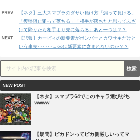
PREV
【ネタ】三大スマブラのダサい負け方「煽って負ける」
「復帰阻止狙って落ちる」「相手が落ちたと思ってふざ
けて降りたら相手より先に落ちる」あと一つは？？
NEXT
【悲報】カービィの新要素がボンバーとカワサキだけと
いう事実･･････←○○は新要素に含まれないのか？？
NEW POST
【ネタ】スマブラ64でこのキャラ選びがち
wwww
【疑問】ピカドンってピカ側厳しいってマ