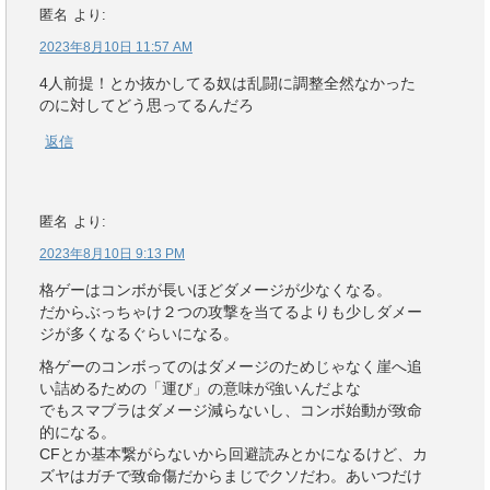
匿名
より:
2023年8月10日 11:57 AM
4人前提！とか抜かしてる奴は乱闘に調整全然なかった
のに対してどう思ってるんだろ
返信
匿名
より:
2023年8月10日 9:13 PM
格ゲーはコンボが長いほどダメージが少なくなる。
だからぶっちゃけ２つの攻撃を当てるよりも少しダメー
ジが多くなるぐらいになる。
格ゲーのコンボってのはダメージのためじゃなく崖へ追
い詰めるための「運び」の意味が強いんだよな
でもスマブラはダメージ減らないし、コンボ始動が致命
的になる。
CFとか基本繋がらないから回避読みとかになるけど、カ
ズヤはガチで致命傷だからまじでクソだわ。あいつだけ