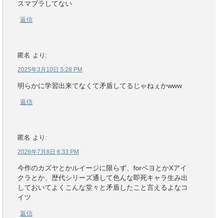
スマブラしてない
返信
匿名
より:
2025年3月10日 5:28 PM
明らかに学習出来てなくて矛盾してるじゃねぇかwww
返信
匿名
より:
2026年7月8日 6:33 PM
今作のカズヤとかルイージに限らず、forベヨとかXアイ
クラとか、歴代シリーズ通して色んな即死キャラ生み出
しておいてよくこんな堂々と矛盾したこと言えるよなコ
イツ
返信