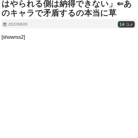
はやられる側は納得できない」⇐あ
のキャラで矛盾するの本当に草
14
2022/09/20
コメ
[showrss2]