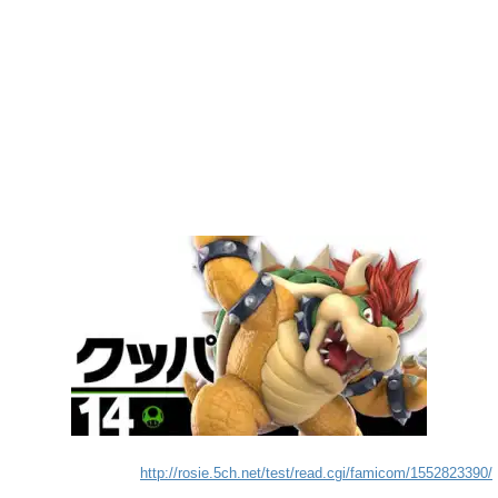
http://rosie.5ch.net/test/read.cgi/famicom/1552823390/