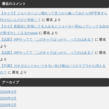
最近のコメント
【キャラ】ジョーカーぶっ壊れって言うから触ってみたらVIP手前すら
行けないんだけど何故！？
に
匿名
より
【ネタ】真面目に対策してる人みるとジョーカー死ねっていってる自分
が恥ずかしくなるわwww
に
匿名
より
【話題】VIPやってて「このキャラばっかり」ってのはある？
に
匿名
より
【話題】VIPやってて「このキャラばっかり」ってのはある？
に
匿名
より
【不満】ガオガエンとかいうキモい化け猫はいつスマブラから消える
の？
に
匿名
より
アーカイブ
2026年4月
2026年3月
2026年2月