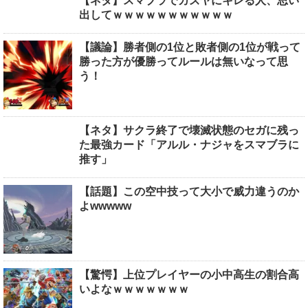
【ネタ】スマブラでカズヤにキレる人、思い
出してｗｗｗｗｗｗｗｗｗｗｗ
【議論】勝者側の1位と敗者側の1位が戦って
勝った方が優勝ってルールは無いなって思
う！
【ネタ】サクラ終了で壊滅状態のセガに残っ
た最強カード「アルル・ナジャをスマブラに
推す」
【話題】この空中技って大小で威力違うのか
よwwwww
【驚愕】上位プレイヤーの小中高生の割合高
いよなｗｗｗｗｗｗｗ