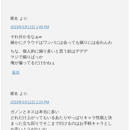
匿名
より:
2019年3月12日 1:49 PM
それ分かるなぁw
確かにクラウドはワンパには会っても煽りには会わんわ
ちな、個人的に煽り多いと思う奴はデデデ
マジで煽りばっか
俺が偏ってるだけかねぇ
返信
匿名
より:
2019年3月12日 2:24 PM
ガノンとネスは本当に多い
どれだけ上がってもいるあたりやっぱりキャラ性能と決
まった立ち回りでそこまで行けるのはお手軽キャラとし
か言いようがないな