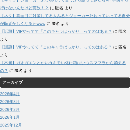
【キャラ】ジョーカーぶっ壊れって言うから触ってみたらVIP手前すら
行けないんだけど何故！？
に
匿名
より
【ネタ】真面目に対策してる人みるとジョーカー死ねっていってる自分
が恥ずかしくなるわwww
に
匿名
より
【話題】VIPやってて「このキャラばっかり」ってのはある？
に
匿名
より
【話題】VIPやってて「このキャラばっかり」ってのはある？
に
匿名
より
【不満】ガオガエンとかいうキモい化け猫はいつスマブラから消える
の？
に
匿名
より
アーカイブ
2026年4月
2026年3月
2026年2月
2026年1月
2025年12月