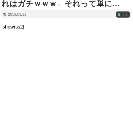
れはガチｗｗｗ←それって単に…
5
2019/03/12
コメ
[showrss2]