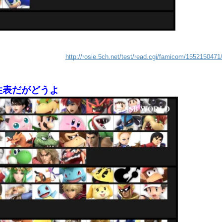
http://rosie.5ch.net/test/read.cgi/famicom/1552150471
性表だがどうよ