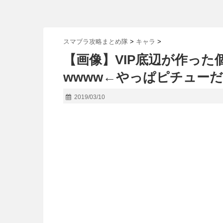
スマブラ攻略まとめ隊
>
キャラ
>
【画像】VIP底辺が作っ
wwww←やっぱピチュー
2019/03/10