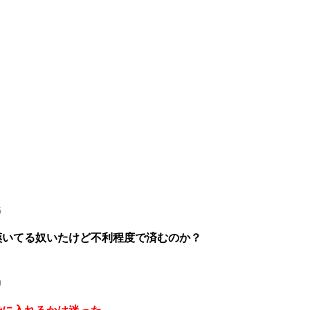
6
嘆いてる奴いたけど不利程度で済むのか？
9