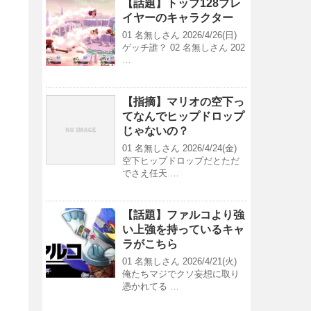
【話題】トップ128プレ
イヤーのキャラクター
01 名無しさん 2026/4/26(日)
ゲッチ誰？ 02 名無しさん 202
…
【指摘】マリオの空下っ
てなんでヒップドロップ
じゃないの？
01 名無しさん 2026/4/24(金)
空下ヒップドロップだとただ
でさえ任天 …
【話題】ファルコより強
い上強を持っているキャ
ラがこちら
01 名無しさん 2026/4/21(火)
俺たちマジでクソ妄想に取り
憑かれてる …