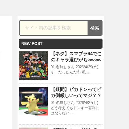
NEW POST
【ネタ】スマブラ64でこ
のキャラ選びがちwwww
01 名無しさん 2026/4/29(水)
そーだったんだ💦 私 …
【疑問】ピカドンってピ
カ側厳しいってマジ？？
01 名無しさん 2026/4/27(月)
どう考えてもドンキー有利に
はならない …