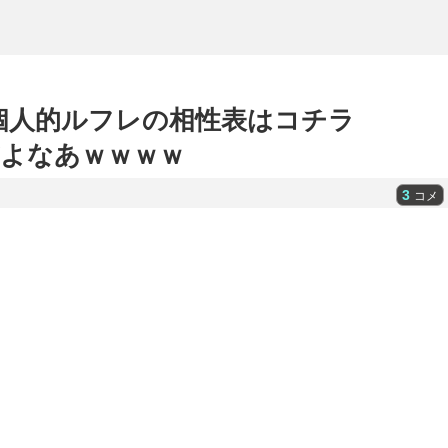
た個人的ルフレの相性表はコチラ
だよなあｗｗｗｗ
3
コメ