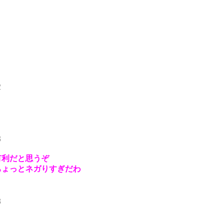
2
3
有利だと思うぞ
ちょっとネガりすぎだわ
8