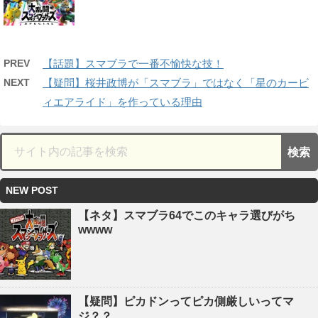
PREV
【話題】スマブラで一番不愉快な技！
NEXT
【疑問】桜井政博が「スマブラ」ではなく「星のカービ
ィエアライド」を作っている理由
NEW POST
【ネタ】スマブラ64でこのキャラ選びがち
wwww
【疑問】ピカドンってピカ側厳しいってマ
ジ？？