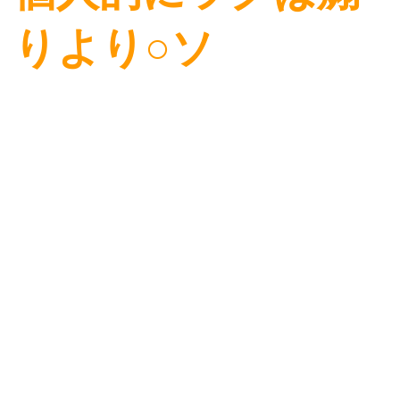
りより○ソ