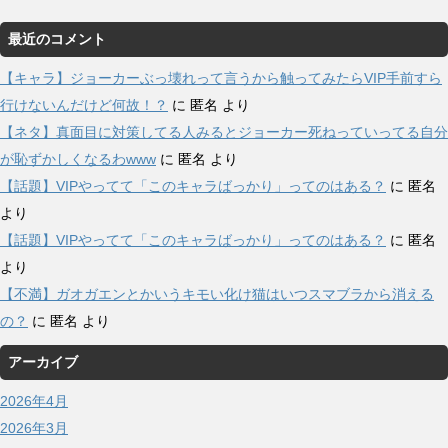
最近のコメント
【キャラ】ジョーカーぶっ壊れって言うから触ってみたらVIP手前すら
行けないんだけど何故！？
に
匿名
より
【ネタ】真面目に対策してる人みるとジョーカー死ねっていってる自分
が恥ずかしくなるわwww
に
匿名
より
【話題】VIPやってて「このキャラばっかり」ってのはある？
に
匿名
より
【話題】VIPやってて「このキャラばっかり」ってのはある？
に
匿名
より
【不満】ガオガエンとかいうキモい化け猫はいつスマブラから消える
の？
に
匿名
より
アーカイブ
2026年4月
2026年3月