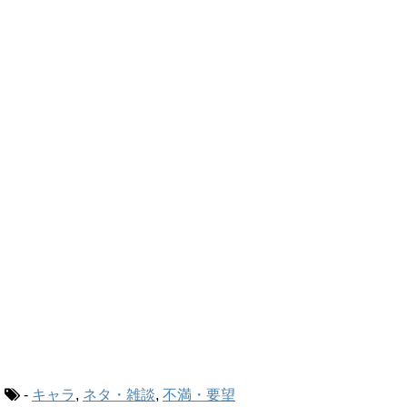
-
キャラ
,
ネタ・雑談
,
不満・要望