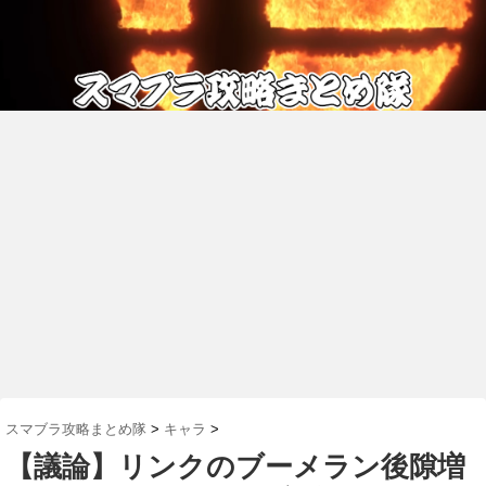
スマブラ攻略まとめ隊
>
キャラ
>
【議論】リンクのブーメラン後隙増