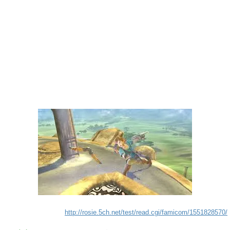
http://rosie.5ch.net/test/read.cgi/famicom/1551828570/