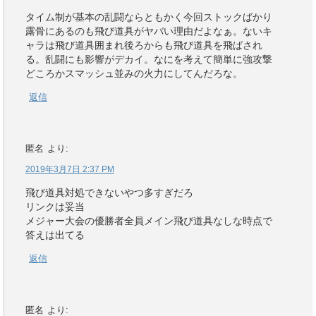
タイム制が基本の乱闘ならともかく今回ストックばかり
露骨にあるのも飛び道具がヤバい理由だよなぁ。ないキ
ャラは飛び道具囲まれ後ろからも飛び道具を飛ばされ
る。乱闘にも影響がデカイ。なにを考えて簡単に強攻撃
どころかスマッシュ並みの火力にしてんだろな。
返信
匿名
より:
2019年3月7日 2:37 PM
飛び道具対処できないやつ多すぎだろ
リンクは妥当
メジャー大会の優勝者全員メイン飛び道具なしな時点で
答えは出てる
返信
匿名
より: