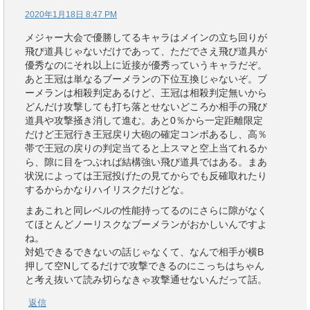
2020年1月18日 8:47 PM
メジャー大会で優勝してるキャラはメインの立ち回りが
飛び道具じゃないだけであって、ただでさえ飛び道具が
優秀なのにそれ以上に近接が優秀っていうキャラだぞ。
あと王冠は単なるブーメランの下位互換じゃないぞ。ブ
ーメランは相殺判定あるけど、王冠は相殺判定無いから
どんだけ攻撃しても打ち落とせないどころか相手の飛び
道具や攻撃掻き消して進む。あと0％から一定距離限定
だけど王冠行き王冠戻り大砲の確定コンボあるし、高％
帯で王冠の戻りの判定当てると上スマと空上当てれるか
ら、隙に目をつぶれば結構強い飛び道具ではある。まあ
状況によっては王冠投げたの見てからでも反確取れたり
するからかなりハイリスクだけどな。
まあこれと同レベルの性能持ってるのにさらに隙がなく
てほとんどノーリスクなブーメランがおかしいんですよ
ね。
対処できるできないの話じゃなくて、なんで相手が横B
押して空Nしてるだけで攻撃できるのにこっちはちゃん
と考え抜いて読み切らなきゃ攻撃通せないんだって話。
返信