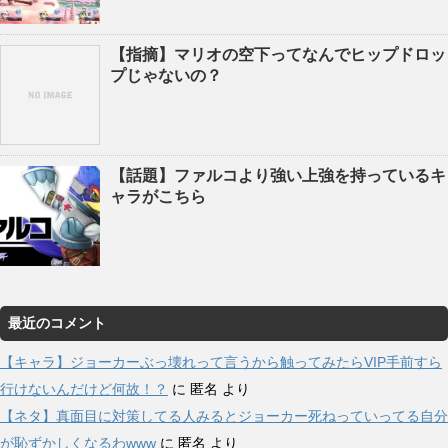
【指摘】マリオの空下ってなんでヒップドロッ
プじゃないの？
【話題】ファルコより強い上強を持っているキ
ャラがこちら
最近のコメント
【キャラ】ジョーカーぶっ壊れって言うから触ってみたらVIP手前すら
行けないんだけど何故！？
に
匿名
より
【ネタ】真面目に対策してる人みるとジョーカー死ねっていってる自分
が恥ずかしくなるわwww
に
匿名
より