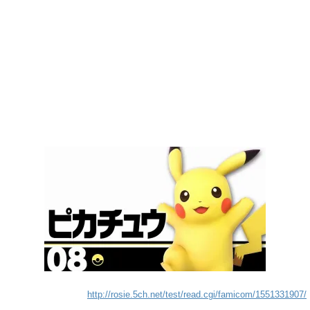
http://rosie.5ch.net/test/read.cgi/famicom/1551331907/