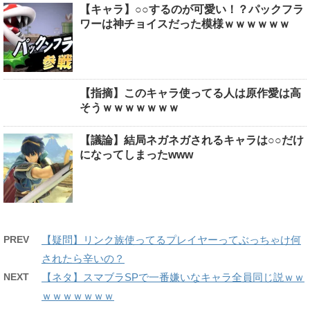
【キャラ】○○するのが可愛い！？パックフラ
ワーは神チョイスだった模様ｗｗｗｗｗｗ
【指摘】このキャラ使ってる人は原作愛は高
そうｗｗｗｗｗｗｗ
【議論】結局ネガネガされるキャラは○○だけ
になってしまったwww
PREV
【疑問】リンク族使ってるプレイヤーってぶっちゃけ何
されたら辛いの？
NEXT
【ネタ】スマブラSPで一番嫌いなキャラ全員同じ説ｗｗ
ｗｗｗｗｗｗｗ