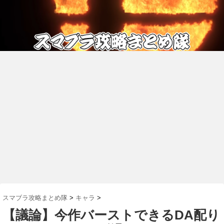
スマブラ攻略まとめ隊
>
キャラ
>
【議論】今作バーストできるDA配り