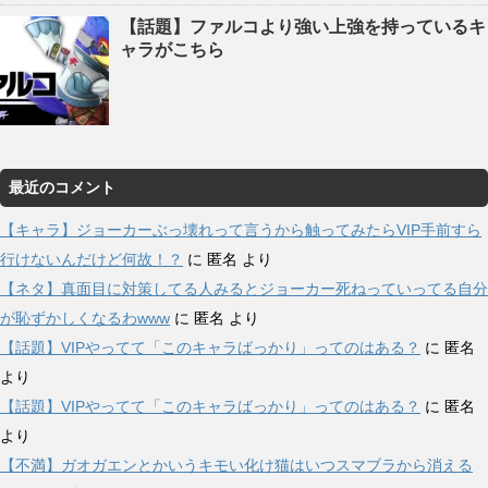
【話題】ファルコより強い上強を持っているキ
ャラがこちら
最近のコメント
【キャラ】ジョーカーぶっ壊れって言うから触ってみたらVIP手前すら
行けないんだけど何故！？
に
匿名
より
【ネタ】真面目に対策してる人みるとジョーカー死ねっていってる自分
が恥ずかしくなるわwww
に
匿名
より
【話題】VIPやってて「このキャラばっかり」ってのはある？
に
匿名
より
【話題】VIPやってて「このキャラばっかり」ってのはある？
に
匿名
より
【不満】ガオガエンとかいうキモい化け猫はいつスマブラから消える