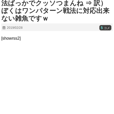
法ばっかでクッソつまんね ⇒ 訳）
ぼくはワンパターン戦法に対応出来
ない雑魚ですｗ
5
2019/02/28
コメ
[showrss2]