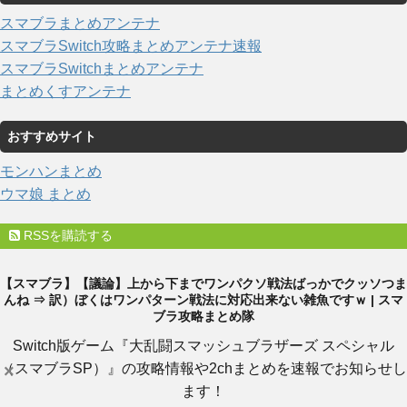
スマブラまとめアンテナ
スマブラSwitch攻略まとめアンテナ速報
スマブラSwitchまとめアンテナ
まとめくすアンテナ
おすすめサイト
モンハンまとめ
ウマ娘 まとめ
RSSを購読する
【スマブラ】【議論】上から下までワンパクソ戦法ばっかでクッソつま
んね ⇒ 訳）ぼくはワンパターン戦法に対応出来ない雑魚ですｗ | スマ
ブラ攻略まとめ隊
Switch版ゲーム『大乱闘スマッシュブラザーズ スペシャル
（スマブラSP）』の攻略情報や2chまとめを速報でお知らせし
×
ます！