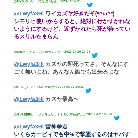
2023-04-26 20:36
@MYOJO_VJ： VJ/明星 Myojo
@Lwyfa3Hl
ワイカズヤ好きだぞ(*^ω^*)
シモリヒ使いからすると、絶対に行かずかれな
いようにするけど、近ずかれたら死が待ってい
るスリルたまらん
2023-04-26 22:04
@D96te： だんくろて@ガノン使い
@Lwyfa3Hl
カズヤの即死ってさ、そんなにす
ごく無いよね、あんなん誰でも出来るよな
2023-04-27 10:42
@Fuzin_Auto： FMY/マル太郎
@Lwyfa3Hl
カズヤ最高〜
2023-04-27 17:20
@GUREERIch： グレるエリマキトカゲ@YouTube
@Lwyfa3Hl
雷神拳君
いくらカービィでも中%で撃墜するのはヤバす