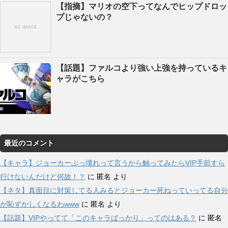
【指摘】マリオの空下ってなんでヒップドロッ
プじゃないの？
【話題】ファルコより強い上強を持っているキ
ャラがこちら
最近のコメント
【キャラ】ジョーカーぶっ壊れって言うから触ってみたらVIP手前すら
行けないんだけど何故！？
に
匿名
より
【ネタ】真面目に対策してる人みるとジョーカー死ねっていってる自分
が恥ずかしくなるわwww
に
匿名
より
【話題】VIPやってて「このキャラばっかり」ってのはある？
に
匿名