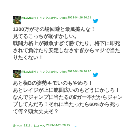
2023-04-26 20:21
@Lwyfa3Hl： キンクルかわいいbot
1300万がその場回避と最風擦んな！
見てるこっちが恥ずかしい。
戦闘力格上が雑魚すぎて勝てたり、格下に即死
されて負けたり安定しなさすぎからマジで当た
りたくない！
2023-04-26 20:26
@Lwyfa3Hl： キンクルかわいいbot
あと横Bの姿勢キモいのもやめろ！
あとレイジが上に範囲広いのもどうにかしろ！
なんでジャンプに当たるの⁉︎ガー不だからジャン
プしてんだろ！それに当たったら60%から死っ
て何？頭大丈夫そ？
2023-04-26 20:15
@nyon_1211： にょーん