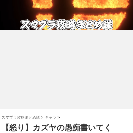
スマブラ攻略まとめ隊
>
キャラ
>
【怒り】カズヤの愚痴書いてく