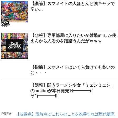
【議論】スマメイトの人ほとんど強キャラで
辛い…
【悲報】専用部屋に入りたいが射撃miiしか使
えんから入るのを躊躇うんだがｗｗｗ
【指摘】スマメイトはいくら負けても良いの
に・・・
【朗報】闘うラーメン少女「ミェンミェン」
のamiiboが本日発売ｷﾀ━━━━(ﾟ
∀ﾟ)━━━━!!
PREV
【改善点】現時点でこれらのことを改善すれば歴代最高