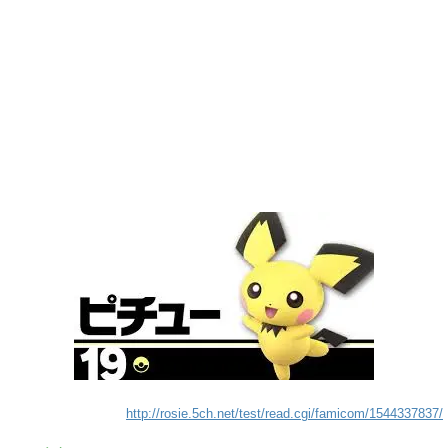
http://rosie.5ch.net/test/read.cgi/famicom/1544337837/