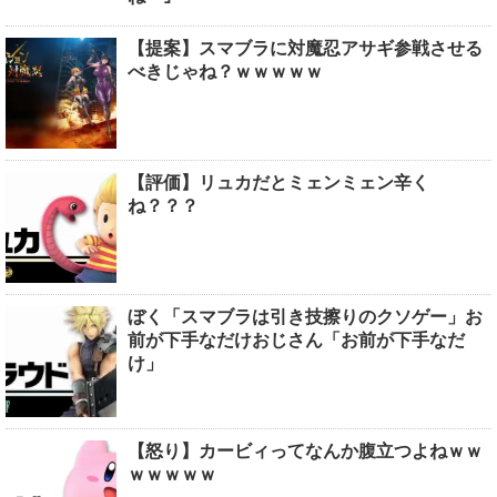
【提案】スマブラに対魔忍アサギ参戦させる
べきじゃね？ｗｗｗｗｗ
【評価】リュカだとミェンミェン辛く
ね？？？
ぼく「スマブラは引き技擦りのクソゲー」お
前が下手なだけおじさん「お前が下手なだ
け」
【怒り】カービィってなんか腹立つよねｗｗ
ｗｗｗｗｗ