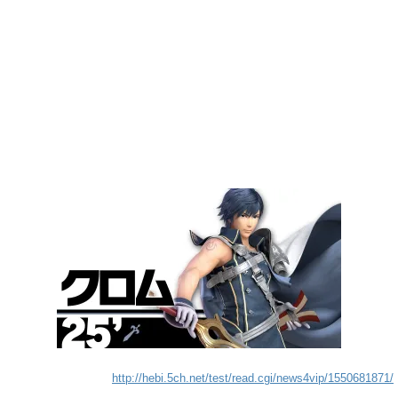
http://hebi.5ch.net/test/read.cgi/news4vip/1550681871/