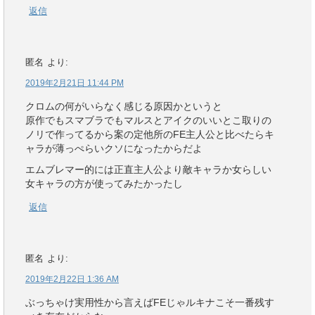
返信
匿名
より:
2019年2月21日 11:44 PM
クロムの何がいらなく感じる原因かというと
原作でもスマブラでもマルスとアイクのいいとこ取りの
ノリで作ってるから案の定他所のFE主人公と比べたらキ
ャラが薄っぺらいクソになったからだよ
エムブレマー的には正直主人公より敵キャラか女らしい
女キャラの方が使ってみたかったし
返信
匿名
より:
2019年2月22日 1:36 AM
ぶっちゃけ実用性から言えばFEじゃルキナこそ一番残す