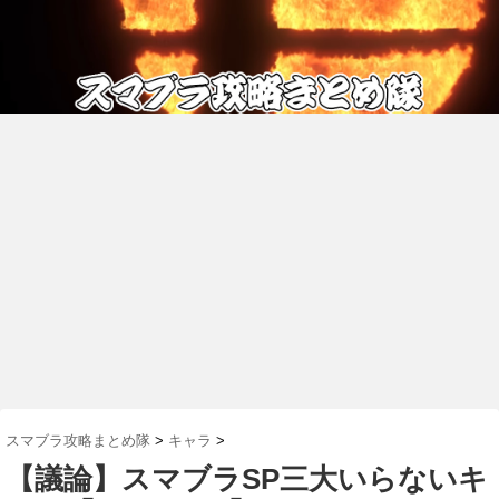
スマブラ攻略まとめ隊
>
キャラ
>
【議論】スマブラSP三大いらないキ