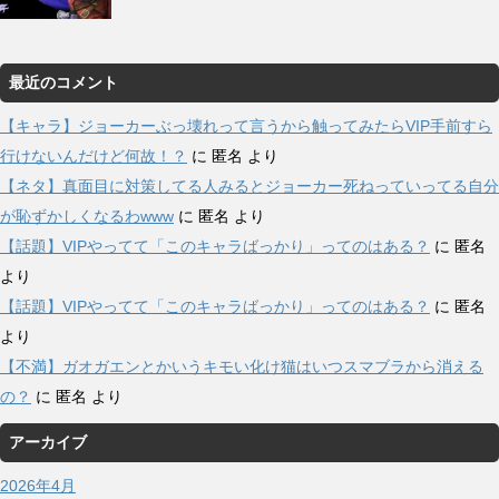
最近のコメント
【キャラ】ジョーカーぶっ壊れって言うから触ってみたらVIP手前すら
行けないんだけど何故！？
に
匿名
より
【ネタ】真面目に対策してる人みるとジョーカー死ねっていってる自分
が恥ずかしくなるわwww
に
匿名
より
【話題】VIPやってて「このキャラばっかり」ってのはある？
に
匿名
より
【話題】VIPやってて「このキャラばっかり」ってのはある？
に
匿名
より
【不満】ガオガエンとかいうキモい化け猫はいつスマブラから消える
の？
に
匿名
より
アーカイブ
2026年4月