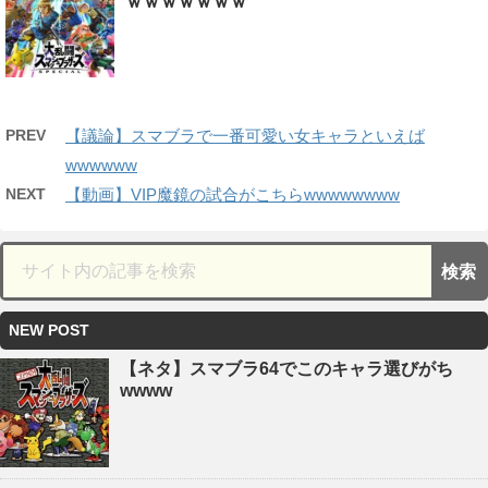
ｗｗｗｗｗｗｗ
PREV
【議論】スマブラで一番可愛い女キャラといえば
wwwwww
NEXT
【動画】VIP魔鏡の試合がこちらwwwwwwww
NEW POST
【ネタ】スマブラ64でこのキャラ選びがち
wwww