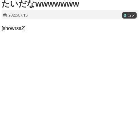
たいだなwwwwwww
0
2022/07/16
コメ
[showrss2]