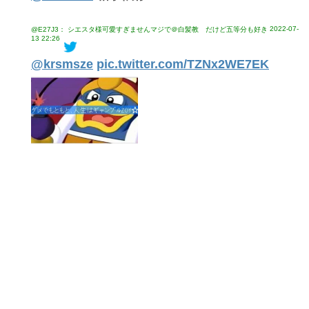
2022-07-
@E27J3： シエスタ様可愛すぎませんマジで＠白髪教 だけど五等分も好き
13 22:26
@krsmsze
pic.twitter.com/TZNx2WE7EK