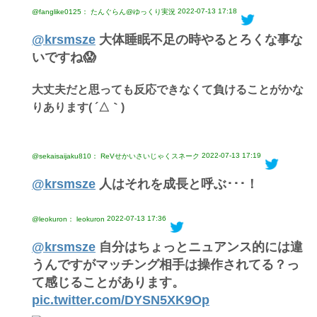
2022-07-13 17:18
@fanglike0125： たんぐらん@ゆっくり実況
@krsmsze
大体睡眠不足の時やるとろくな事な
いですね😱
大丈夫だと思っても反応できなくて負けることがかな
りあります( ´△｀)
2022-07-13 17:19
@sekaisaijaku810： ReVせかいさいじゃくスネーク
@krsmsze
人はそれを成長と呼ぶ･･･！
2022-07-13 17:36
@leokuron： leokuron
@krsmsze
自分はちょっとニュアンス的には違
うんですがマッチング相手は操作されてる？っ
て感じることがあります。
pic.twitter.com/DYSN5XK9Op