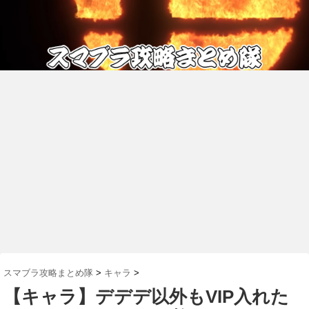
スマブラ攻略まとめ隊
>
キャラ
>
【キャラ】デデデ以外もVIP入れた