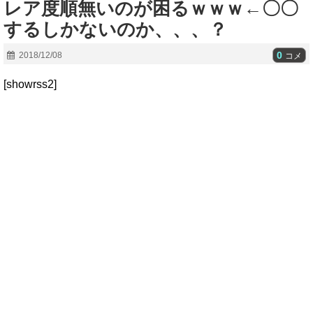
レア度順無いのが困るｗｗｗ←〇〇
するしかないのか、、、？
0
2018/12/08
コメ
[showrss2]