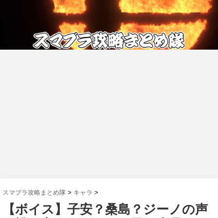
スマブラ攻略まとめ隊
>
キャラ
>
【ボイス】子安？桑島？ジーノの声