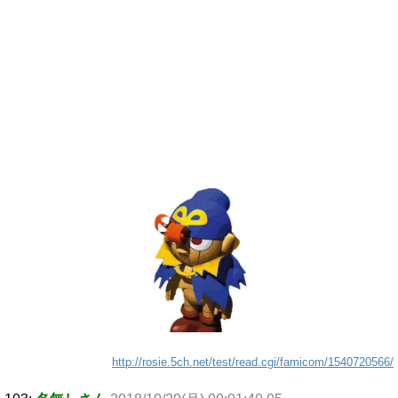
http://rosie.5ch.net/test/read.cgi/famicom/1540720566/