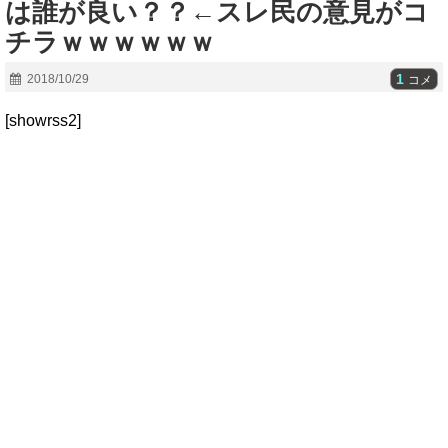
は誰が良い？？←スレ民の意見がコ
チラｗｗｗｗｗｗ
1
2018/10/29
コメ
[showrss2]