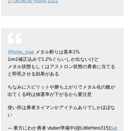
17 06:06:50 +0000 2021
@hmjn_mae
メタル斬りは基本1%
1on1補正込みで1.2%ぐらいしか出ないけど
メタル状態もしくはアストロン状態の勇者に当てる
と即死させる効果がある
ちなみにスピリットや勝ち上がりでメタル化の敵が
出てくる時は抽選率が下がるから要注意
使い所は勇者タイマンかアイテムありでしかほぼな
い
— 東方にわか勇者 vtuber準備中(@LittleHero315)
Sat