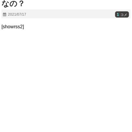
なの？
1
2021/07/17
コメ
[showrss2]