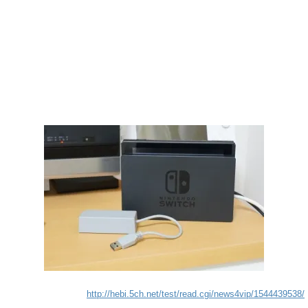
http://hebi.5ch.net/test/read.cgi/news4vip/1544439538/