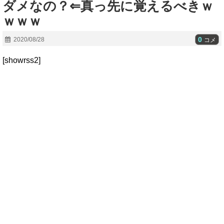
ダメなの？⇐真っ先に覚えるべきｗ
ｗｗｗ
0
2020/08/28
コメ
[showrss2]