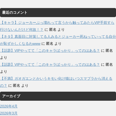
最近のコメント
【キャラ】ジョーカーぶっ壊れって言うから触ってみたらVIP手前すら
行けないんだけど何故！？
に
匿名
より
【ネタ】真面目に対策してる人みるとジョーカー死ねっていってる自分
が恥ずかしくなるわwww
に
匿名
より
【話題】VIPやってて「このキャラばっかり」ってのはある？
に
匿名
より
【話題】VIPやってて「このキャラばっかり」ってのはある？
に
匿名
より
【不満】ガオガエンとかいうキモい化け猫はいつスマブラから消える
の？
に
匿名
より
アーカイブ
2026年4月
2026年3月