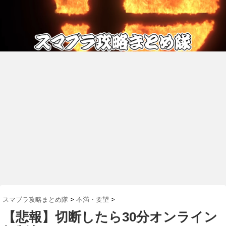
スマブラ攻略まとめ隊
>
不満・要望
>
【悲報】切断したら30分オンライン