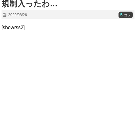
規制入ったわ…
5
2020/08/26
コメ
[showrss2]