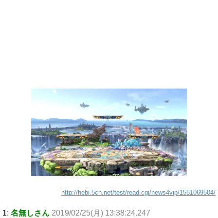
http://hebi.5ch.net/test/read.cgi/news4vip/1551069504/
1:
名無しさん
2019/02/25(月) 13:38:24.247