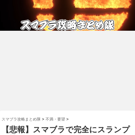
スマブラ攻略まとめ隊
>
不満・要望
>
【悲報】スマブラで完全にスランプ