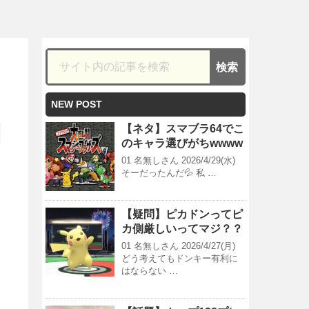
NEW POST
【ネタ】スマブラ64でこ
のキャラ選びがちwwww
01 名無しさん 2026/4/29(水)
そーだったんだ💦 私 …
【疑問】ピカドンってピ
カ側厳しいってマジ？？
01 名無しさん 2026/4/27(月)
どう考えてもドンキー有利に
はならない …