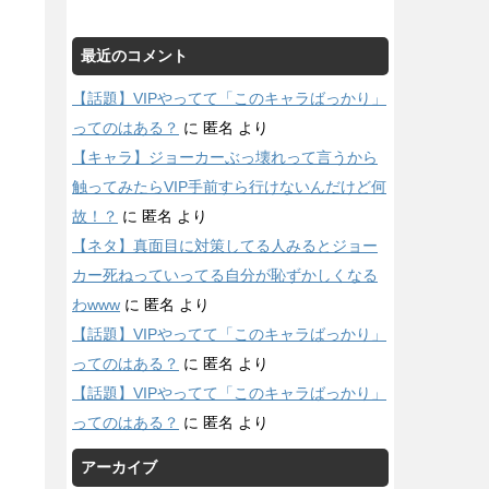
最近のコメント
【話題】VIPやってて「このキャラばっかり」
ってのはある？
に
匿名
より
【キャラ】ジョーカーぶっ壊れって言うから
触ってみたらVIP手前すら行けないんだけど何
故！？
に
匿名
より
【ネタ】真面目に対策してる人みるとジョー
カー死ねっていってる自分が恥ずかしくなる
わwww
に
匿名
より
【話題】VIPやってて「このキャラばっかり」
ってのはある？
に
匿名
より
【話題】VIPやってて「このキャラばっかり」
ってのはある？
に
匿名
より
アーカイブ