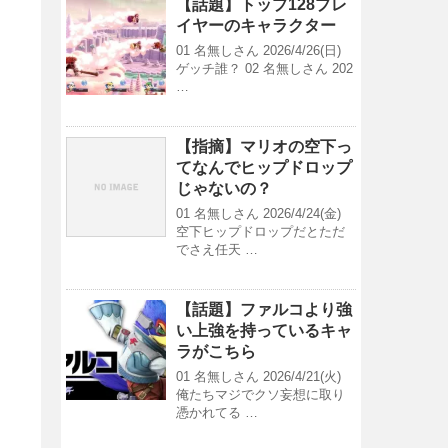
【話題】トップ128プレ
イヤーのキャラクター
01 名無しさん 2026/4/26(日)
ゲッチ誰？ 02 名無しさん 202
…
【指摘】マリオの空下っ
てなんでヒップドロップ
じゃないの？
01 名無しさん 2026/4/24(金)
空下ヒップドロップだとただ
でさえ任天 …
【話題】ファルコより強
い上強を持っているキャ
ラがこちら
01 名無しさん 2026/4/21(火)
俺たちマジでクソ妄想に取り
憑かれてる …