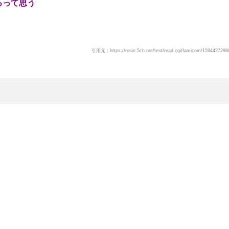
ろって思う
引用元：https://rosie.5ch.net/test/read.cgi/famicom/1594427298