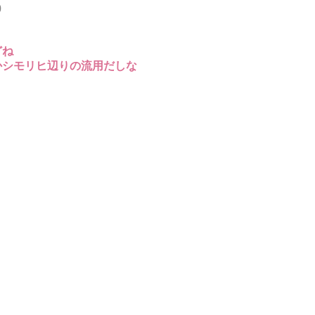
0
どね
かシモリヒ辺りの流用だしな