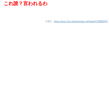
これ誰？言われるわ
引用元：
https://krsw.5ch.net/test/read.cgi/ghard/1739699797/