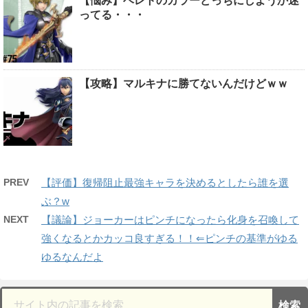
【悩み】ベレトのカラーどっちにしようか迷
ってる・・・
【攻略】マルキナに勝てないんだけどｗｗ
PREV
【評価】復帰阻止最強キャラを決めるとしたら誰を選
ぶ？w
NEXT
【議論】ジョーカーはピンチになったら化身を召喚して
強くなるとかカッコ良すぎる！！⇐ピンチの基準がゆる
ゆるなんだよ