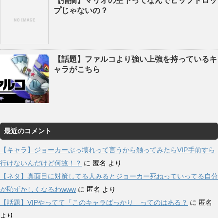
【指摘】マリオの空下ってなんでヒップドロッ
プじゃないの？
【話題】ファルコより強い上強を持っているキ
ャラがこちら
最近のコメント
【キャラ】ジョーカーぶっ壊れって言うから触ってみたらVIP手前すら
行けないんだけど何故！？
に
匿名
より
【ネタ】真面目に対策してる人みるとジョーカー死ねっていってる自分
が恥ずかしくなるわwww
に
匿名
より
【話題】VIPやってて「このキャラばっかり」ってのはある？
に
匿名
より