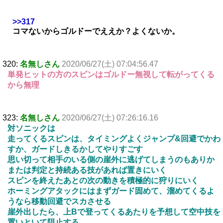
>>317
コマないからゴルドーでええか？よくないか。
320:
名無しさん
2020/06/27(土) 07:04:56.47
単発ヒットの方のスピンはゴルドー無視して転がってくる
から無理
323:
名無しさん
2020/06/27(土) 07:26:16.16
対ソニックは
走ってくるスピンは、タイミングよくジャンプ&回避でかわ
すか、ガードしきるかしてやりすごす
思い切って相手のいる側の崖外に逃げてしまうのもありか
または判定と持続ある技があれば置きにいく
スピンを終えたあとの次の動きを積極的に狩りにいく
ホーミングアタックにはまずガード固めて、溜めてくるよ
うなら移動回避でスカさせる
崖外出したら、上Bで登ってくるあたりを予想して空中技を
置いといて阻止する