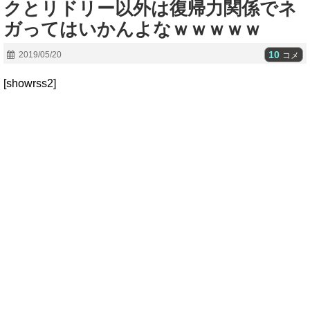
クとリドリー以外は復帰力関係でネ
ガってはいかんよなｗｗｗｗｗ
10
2019/05/20
コメ
[showrss2]