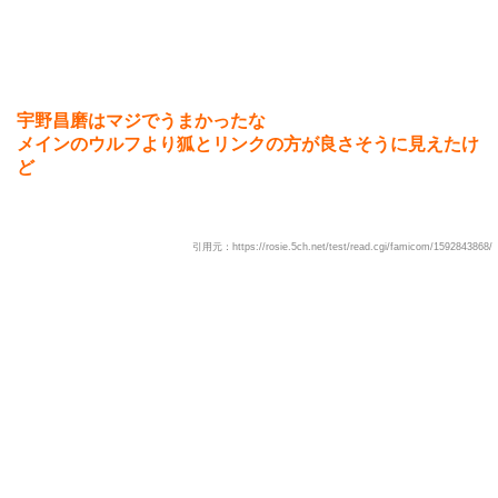
宇野昌磨はマジでうまかったな
メインのウルフより狐とリンクの方が良さそうに見えたけ
ど
引用元：https://rosie.5ch.net/test/read.cgi/famicom/1592843868/