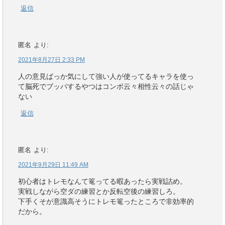
返信
匿名
より:
2021年8月27日 2:33 PM
人の意見ばっか気にして強い人が使ってるキャラを使っ
て脳死でブッパするやつはコンボ云々相性云々の話じゃ
ない
返信
匿名
より:
2021年9月29日 11:49 AM
初心者はトレモなんて篭ってる暇あったら実戦詰め。
実戦しながら空ダの練習とか反転空後の練習しろ。
下手くそが意識高そうにトレモ篭ったところで非効率的
だから。