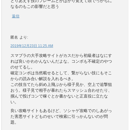
とりあえず技のフレームとかばかり覚えて頭でっかちに
なるのもこの影響だと思う
返信
匿名
より:
2019年12月23日 11:25 AM
スマブラの大手攻略サイトがカスだから初級者はなにす
れば良いかわかんないんだよな。コンボも不確定のやつ
のせてるし。
確定コンボは当然載せるとして、繋がらない技にもそこ
からの読み合い解説を入れるべき。
この技当てたら斜め上飛ぶから様子見か、空上で追撃狙
おう。様子見で相手が暴れたらスマッシュ合わせたり、
掴んで投げコンで稼ぐとか書かないと正直役に立たな
い。
良い攻略サイトもあるけど、ソシャゲ攻略でのしあがっ
た害悪サイトどものせいで検索に引っかんないのが問
題。