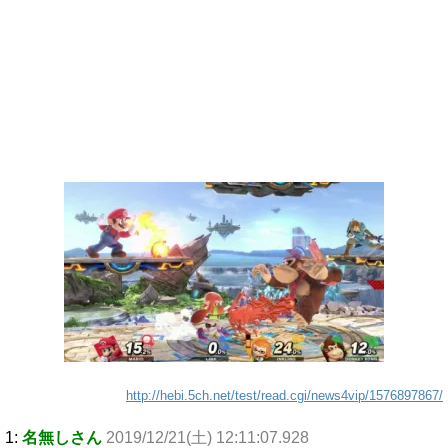
http://hebi.5ch.net/test/read.cgi/news4vip/1576897867/
1:
名無しさん
2019/12/21(土) 12:11:07.928