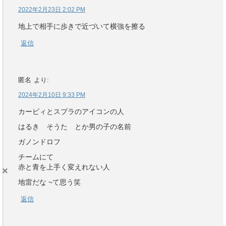
2022年2月23日 2:02 PM
地上で相手に歩きで近づいて横強を擦る
返信
匿名
より:
2024年2月10日 9:33 PM
カービィとスプラのアイコンの人
はるき そうた とか男の子の名前
ガノンドロフ
チームにて
赤と青を上手く変えれない人
×
地雷だな ~て思う笑
返信