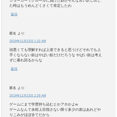
ジョーカーでクルールに負けた奴がそんな言い訳し出し
た時はもうめんどくさくて肯定したわ
返信
匿名
より:
2019年12月23日 1:32 AM
頭悪くても理解すれば上達できると思うけどそれでも上
手くならない奴はやばい奴だけだろうな やばい奴は考え
ずに暴れ回るからな
返信
匿名
より:
2019年12月23日 2:29 AM
ゲームにまで学歴持ち込むとかアホかよw
ゲームなんて余程上目指さない限り多少の差はあれどや
りこみがほぼ全てだから