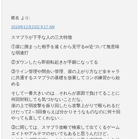
匿名
より:
2019年12月23日 9:17 AM
スマブラが下手な人の三大特徴
①崖に掴まった相手を遠くから見守るor近づいて無意味
な弱連打
②ダウンしたら即前転起きが手癖になってる
③ライン管理や間合い管理、崖の上がり方など全キャラ
に共通するスマブラの基礎を放棄してコンボ練習から始
める
そして一番大きいのは…それらが原因で負けてることに
何回対戦しても気づかないことだな。
崖の上で弱攻撃を振り回したら攻撃上がりで殴られるだ
けだって2～3回食らえば分かりそうなものなのに何十回
やっても直してくれない…
③に関しては、スマブラ攻略で検索して出てくるゲーム
エイトやアルテマのせいでもあると思うんだけど。