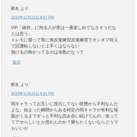
匿名
より:
2019年12月22日 8:57 PM
VIP「維持」に拘る人が実は一番楽しめてなさそうだな
とは思う。
トレモに籠って兎に角反復練習反復練習でオンオフ対人
で試運転しないと上手くはならない
負けるの怖がってるのは未熟だなって
返信
匿名
より:
2019年12月22日 9:01 PM
弱キャラってお互いに技出してない状態から不利なんだ
よな。始まった瞬間からある特定の弱キャラが有利な場
面がくるまでずっと不利な読み合い続けてんの、使って
てアホらしいとか思わんのか？勝ちたくないならどうで
もいいが