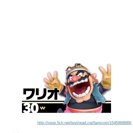
http://rosie.5ch.net/test/read.cgi/famicom/1545968889/