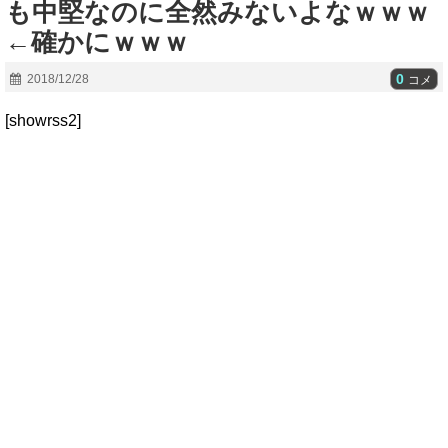
も中堅なのに全然みないよなｗｗｗ
←確かにｗｗｗ
0
2018/12/28
コメ
[showrss2]