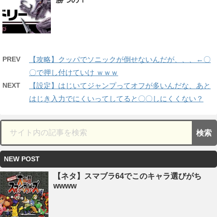
PREV
【攻略】クッパでソニックが倒せないんだが、、、←〇
〇で押し付けていけ ｗｗｗ
NEXT
【設定】はじいてジャンプってオフが多いんだな、あと
はじき入力でにくいってしてると〇〇しにくくない？
NEW POST
【ネタ】スマブラ64でこのキャラ選びがち
wwww