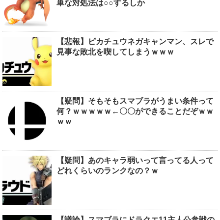
単な対処法は○○するしか
【悲報】ピカチュウネガキャンマン、スレで
見事な敗北を喫してしまうｗｗｗ
【疑問】そもそもスマブラがうまい条件って
何？ｗｗｗｗｗ←〇〇ができることだぞｗｗ
ｗｗ
【疑問】あのキャラ弱いって言ってる人って
どれくらいのランクなの？ｗ
【議論】スマブラにドラクエ11主人公参戦の