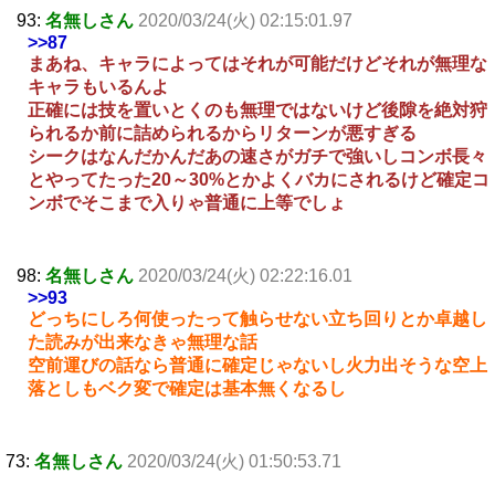
93:
名無しさん
2020/03/24(火) 02:15:01.97
>>87
まあね、キャラによってはそれが可能だけどそれが無理な
キャラもいるんよ
正確には技を置いとくのも無理ではないけど後隙を絶対狩
られるか前に詰められるからリターンが悪すぎる
シークはなんだかんだあの速さがガチで強いしコンボ長々
とやってたった20～30%とかよくバカにされるけど確定コ
ンボでそこまで入りゃ普通に上等でしょ
98:
名無しさん
2020/03/24(火) 02:22:16.01
>>93
どっちにしろ何使ったって触らせない立ち回りとか卓越し
た読みが出来なきゃ無理な話
空前運びの話なら普通に確定じゃないし火力出そうな空上
落としもベク変で確定は基本無くなるし
73:
名無しさん
2020/03/24(火) 01:50:53.71