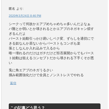
匿名
より:
2020年3月24日 8:46 PM
シークって何故かエアプめちゃめちゃ多いんだよなぁ
バ難とか弱いとか壊されるとかエアプのネガキャン煩す
ぎるんだよ
バースト始動引っかけ易いしベク変、ずらしを適切にで
きる奴なんか居ないからバーストもコンボも楽
落としなんか入れ込みで入るから
唯一壊れるのだけはガチだけど拒否展開からでもバース
ト始動は狙えるコンセプトだから壊される下手くそが悪
い
兎に角エアプのネガうるさい
掴み範囲強化だけで全員とノンストレスでやれる
返信
この記事どう思う？