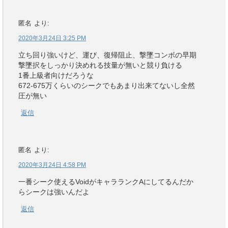
匿名
より:
2020年3月24日 3:25 PM
立ち回り強いけど、運び、復帰阻止、撃墜コンボの早期
撃墜択をしっかり決めれる技量が無いと競り負ける
1番上級者向けだろうな
672-675万くらいのシークでもあまり出来てないし全然
圧が無い
返信
匿名
より:
2020年3月24日 4:58 PM
一番シーク使えるVoidがキャラランクAにしてるんだか
らシークは強いんだよ
返信