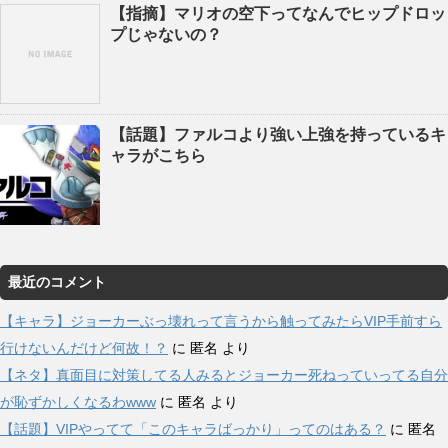
【指摘】マリオの空下ってなんでヒップドロッ
プじゃないの？
【話題】ファルコより強い上強を持っているキ
ャラがこちら
最近のコメント
【キャラ】ジョーカーぶっ壊れって言うから触ってみたらVIP手前すら
行けないんだけど何故！？
に
匿名
より
【ネタ】真面目に対策してる人みるとジョーカー死ねっていってる自分
が恥ずかしくなるわwww
に
匿名
より
【話題】VIPやってて「このキャラばっかり」ってのはある？
に
匿名