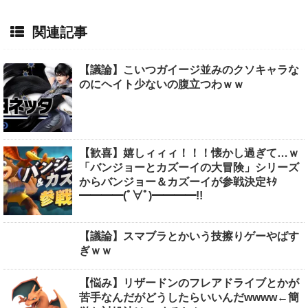
関連記事
【議論】こいつガイージ並みのクソキャラな
のにヘイト少ないの腹立つわｗｗ
【歓喜】嬉しィィィ！！！懐かし過ぎて…ｗ
「バンジョーとカズーイの大冒険」シリーズ
からバンジョー＆カズーイが参戦決定ｷﾀ
━━━━(ﾟ∀ﾟ)━━━━!!
【議論】スマブラとかいう技擦りゲーやばす
ぎｗｗ
【悩み】リザードンのフレアドライブとかが
苦手なんだがどうしたらいいんだwwww←簡