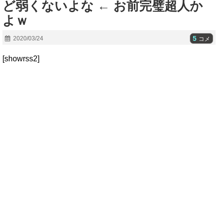
ど弱くないよな ← お前完璧超人か
よｗ
5
2020/03/24
コメ
[showrss2]