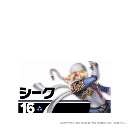
https://rosie.5ch.net/test/read.cgi/famicom/1584878231/