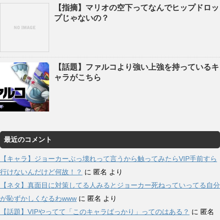
【指摘】マリオの空下ってなんでヒップドロッ
プじゃないの？
【話題】ファルコより強い上強を持っているキ
ャラがこちら
最近のコメント
【キャラ】ジョーカーぶっ壊れって言うから触ってみたらVIP手前すら
行けないんだけど何故！？
に
匿名
より
【ネタ】真面目に対策してる人みるとジョーカー死ねっていってる自分
が恥ずかしくなるわwww
に
匿名
より
【話題】VIPやってて「このキャラばっかり」ってのはある？
に
匿名