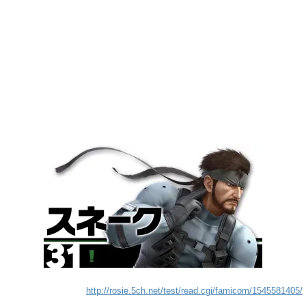
http://rosie.5ch.net/test/read.cgi/famicom/1545581405/