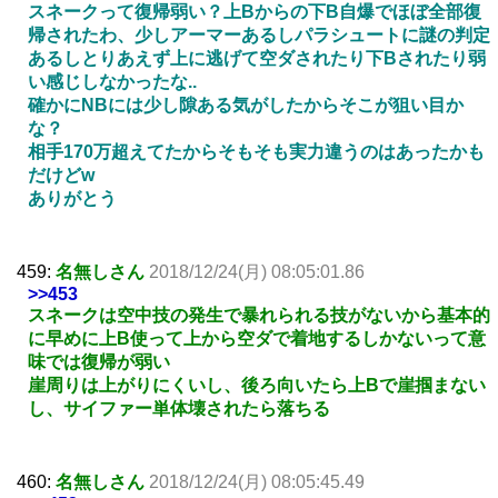
スネークって復帰弱い？上Bからの下B自爆でほぼ全部復
帰されたわ、少しアーマーあるしパラシュートに謎の判定
あるしとりあえず上に逃げて空ダされたり下Bされたり弱
い感じしなかったな..
確かにNBには少し隙ある気がしたからそこが狙い目か
な？
相手170万超えてたからそもそも実力違うのはあったかも
だけどw
ありがとう
459:
名無しさん
2018/12/24(月) 08:05:01.86
>>453
スネークは空中技の発生で暴れられる技がないから基本的
に早めに上B使って上から空ダで着地するしかないって意
味では復帰が弱い
崖周りは上がりにくいし、後ろ向いたら上Bで崖掴まない
し、サイファー単体壊されたら落ちる
460:
名無しさん
2018/12/24(月) 08:05:45.49