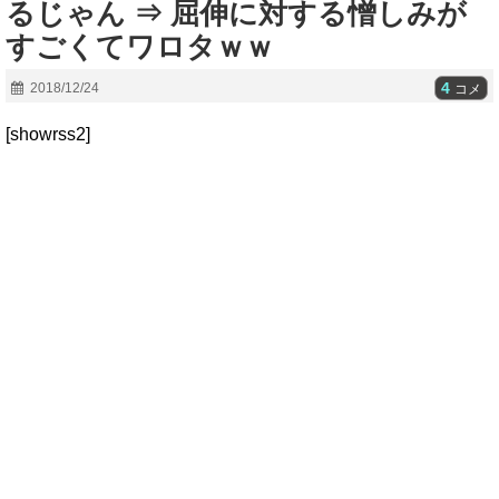
るじゃん ⇒ 屈伸に対する憎しみが
すごくてワロタｗｗ
4
2018/12/24
コメ
[showrss2]