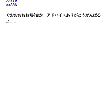
>>879
>>886
ぐおおおおお1試合か…アドバイスありがとうがんばる
よ……