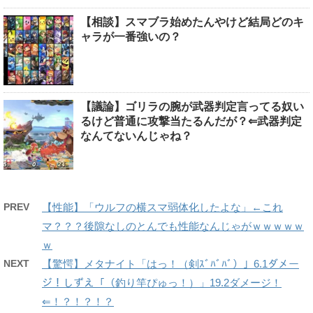
【相談】スマブラ始めたんやけど結局どのキ
ャラが一番強いの？
【議論】ゴリラの腕が武器判定言ってる奴い
るけど普通に攻撃当たるんだが？⇐武器判定
なんてないんじゃね？
PREV
【性能】「ウルフの横スマ弱体化したよな」←これ
マ？？？後隙なしのとんでも性能なんじゃがｗｗｗｗｗ
ｗ
NEXT
【驚愕】メタナイト「はっ！（剣ｽﾞﾊﾞﾊﾞ）」6.1ダメー
ジ！しずえ「（釣り竿ぴゅっ！）」19.2ダメージ！
⇐！？！？！？