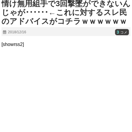
情け無用組手で3回撃墜ができないん
じゃが･･････←これに対するスレ民
のアドバイスがコチラｗｗｗｗｗｗ
3
2018/12/16
コメ
[showrss2]