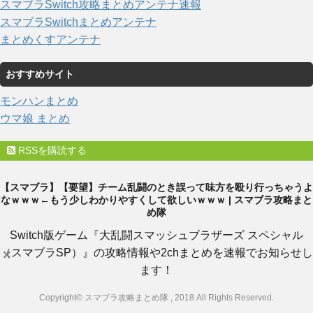
スマブラSwitch攻略まとめアンテナ速報
スマブラSwitchまとめアンテナ
まとめくすアンテナ
おすすめサイト
モンハンまとめ
ウマ娘 まとめ
RSSを購読する
【スマブラ】【要望】チーム乱闘のとき誤って味方を殴り行っちゃうよ
なｗｗｗ←もう少しわかりやすくして欲しいｗｗｗ | スマブラ攻略まと
め隊
Switch版ゲーム『大乱闘スマッシュブラザーズ スペシャル
（スマブラSP）』の攻略情報や2chまとめを速報でお知らせし
×
ます！
Copyright© スマブラ攻略まとめ隊 , 2018 All Rights Reserved.