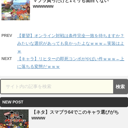
マブラ買ったけど1ミリも面白くない
wwwwww
PREV
【要望】オンライン対戦は条件完全一致を待ちますか？
みたいな選択があっても良かったよなｗｗｗ←実装はよ
ｗ
NEXT
【キャラ】リヒターの即死コンボがやばい件ｗｗｗ←上
に落ちる変態だｗｗｗ
NEW POST
【ネタ】スマブラ64でこのキャラ選びがち
wwww