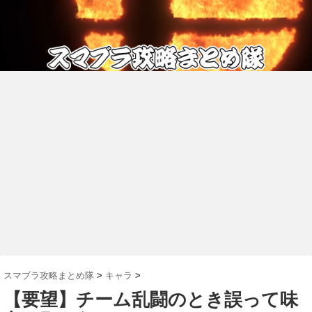
スマブラ攻略まとめ隊
>
キャラ
>
【要望】チーム乱闘のとき誤って味