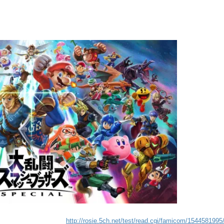
http://rosie.5ch.net/test/read.cgi/famicom/1544581995