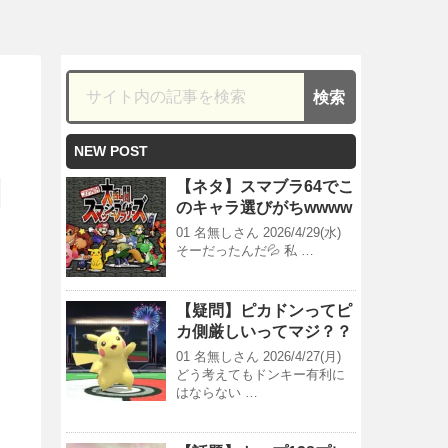
NEW POST
【ネタ】スマブラ64でこ
のキャラ選びがちwwww
01 名無しさん 2026/4/29(水)
そーだったんだ💦 私 …
【疑問】ピカドンってピ
カ側厳しいってマジ？？
01 名無しさん 2026/4/27(月)
どう考えてもドンキー有利に
はならない …