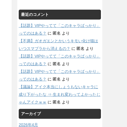
最近のコメント
【話題】VIPやってて「このキャラばっかり」
ってのはある？
に
匿名
より
【不満】ガオガエンとかいうキモい化け猫は
いつスマブラから消えるの？
に
匿名
より
【話題】VIPやってて「このキャラばっかり」
ってのはある？
に
匿名
より
【話題】VIPやってて「このキャラばっかり」
ってのはある？
に
匿名
より
【議論】アイク本当にしょうもないキャラに
成り下がったな ⇒ 生まれ変わってよかったじ
ゃんアイクｗｗ
に
匿名
より
アーカイブ
2026年4月