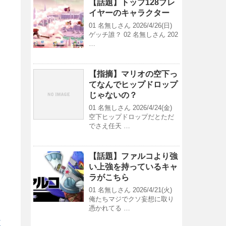
【話題】トップ128プレ
イヤーのキャラクター
01 名無しさん 2026/4/26(日)
ゲッチ誰？ 02 名無しさん 202
…
【指摘】マリオの空下っ
てなんでヒップドロップ
じゃないの？
01 名無しさん 2026/4/24(金)
空下ヒップドロップだとただ
でさえ任天 …
【話題】ファルコより強
い上強を持っているキャ
ラがこちら
01 名無しさん 2026/4/21(火)
俺たちマジでクソ妄想に取り
憑かれてる …
/