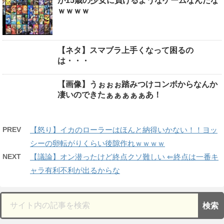
が15歳の少女に負けるようなゲームなんだな
ｗｗｗｗ
【ネタ】スマブラ上手くなって困るの
は・・・
【画像】うぉぉぉ踏みつけコンボからなんか
凄いのできたぁぁぁぁぁあ！
PREV
【怒り】イカのローラーはほんと納得いかない！！ヨッ
シーの卵転がりくらい後隙作れｗｗｗｗ
NEXT
【議論】オン潜ったけど終点クソ難しい ⇐終点は一番キ
ャラ有利不利が出るからな