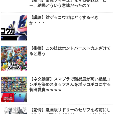
【疑問】全員フィギュア化する参戦ムービ
ー、結局どういう意味だったの？
【議論】対ゲッコウガはどうするべき
か・・・
【指摘】この技はホントバースト力ふざけて
ると思う
【ネタ動画】スマブラで難易度が高い超絶コ
ンボを決めスタッフさんをボッコボコにする
菅田愛貴ｗｗｗｗ
【驚愕】漫画版リドリーのセリフを名前にし