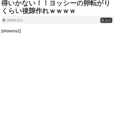
得いかない！！ヨッシーの卵転がり
くらい後隙作れｗｗｗｗ
0
2018/12/11
コメ
[showrss2]