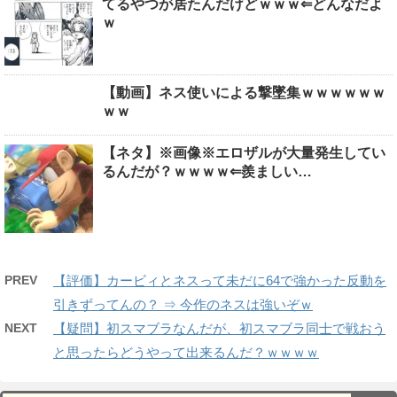
てるやつが居たんだけどｗｗｗ⇐どんなだよ
ｗ
【動画】ネス使いによる撃墜集ｗｗｗｗｗｗ
ｗｗ
【ネタ】※画像※エロザルが大量発生してい
るんだが？ｗｗｗｗ⇐羨ましい…
PREV
【評価】カービィとネスって未だに64で強かった反動を
引きずってんの？ ⇒ 今作のネスは強いぞｗ
NEXT
【疑問】初スマブラなんだが、初スマブラ同士で戦おう
と思ったらどうやって出来るんだ？ｗｗｗｗ