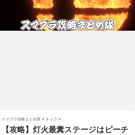
スマブラ攻略まとめ隊
>
キャラ
>
【攻略】灯火最糞ステージはピーチ