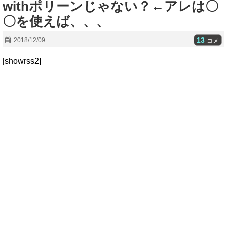
withポリーンじゃない？←アレは〇
〇を使えば、、、
13
2018/12/09
コメ
[showrss2]