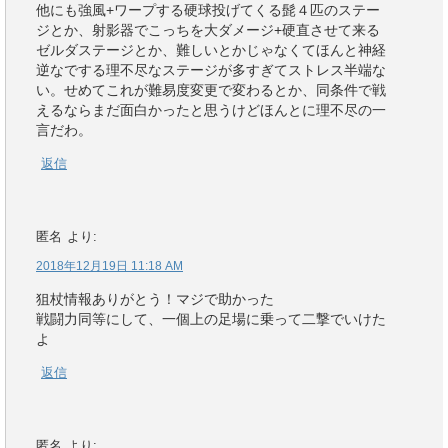
他にも強風+ワープする硬球投げてくる髭４匹のステー
ジとか、射影器でこっちを大ダメージ+硬直させて来る
ゼルダステージとか、難しいとかじゃなくてほんと神経
逆なでする理不尽なステージが多すぎてストレス半端な
い。せめてこれが難易度変更で変わるとか、同条件で戦
えるならまだ面白かったと思うけどほんとに理不尽の一
言だわ。
返信
匿名
より:
2018年12月19日 11:18 AM
狙杖情報ありがとう！マジで助かった
戦闘力同等にして、一個上の足場に乗って二撃でいけた
よ
返信
匿名
より: