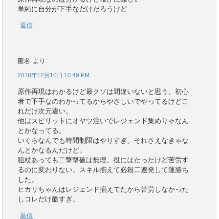
単純に自分が下手なだけだろうけど
返信
匿名
より:
2018年12月10日 10:49 PM
原作再現はわかるけど最クソは間違いないと思う。初心
者で下手なのわかってるからやさしいでやってるけどこ
れだけ次元違い。
他はスピリットにオヤツ注いでレジェンド集めりゃなん
とかなってる。
いくらなんでも時間制限はやりすぎ。それさえなきゃな
んとかなるんだけど。
狙杖あっても二撃撃破は無理。役にはたったけど苦労す
るのに変わりない。スキル揃えて必殺二連発して運勝ち
した。
ヒカリちゃんはレジェンド揃えてたから苦労しなかった
しコレだけ酷すぎ。
返信