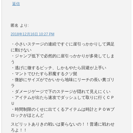
返信
匿名
より:
2018年12月16日 10:27 PM
・小さいステージの連続ですぐに崖引っかかりして満足
に動けない
・ジャンプ低下で必然的に崖引っかかりが多発してしま
う
・逃げに徹するビッチ、しかもやたら回避が上手い
・マントでひたすら邪魔するクソ髭
・微妙にサイズがでかいから地味にリーチの長い糞ゴリ
ラ
・ダメージゲージで下のステージが隠れて見えにくい
・アイテムが出たら速攻でダッシュして取りに行くＣＰ
Ｕ
・時間制限のくせに出てくるアイテムは時計とＰＯＷブ
ロックがほとんど
スピリットありきの戦いは要らないの！！普通に戦わせ
ろよ！！