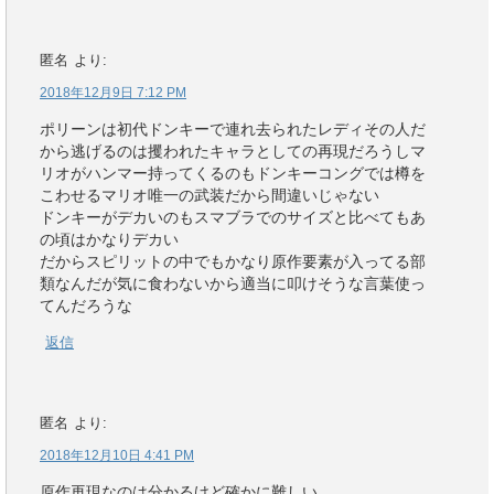
匿名
より:
2018年12月9日 7:12 PM
ポリーンは初代ドンキーで連れ去られたレディその人だ
から逃げるのは攫われたキャラとしての再現だろうしマ
リオがハンマー持ってくるのもドンキーコングでは樽を
こわせるマリオ唯一の武装だから間違いじゃない
ドンキーがデカいのもスマブラでのサイズと比べてもあ
の頃はかなりデカい
だからスピリットの中でもかなり原作要素が入ってる部
類なんだが気に食わないから適当に叩けそうな言葉使っ
てんだろうな
返信
匿名
より:
2018年12月10日 4:41 PM
原作再現なのは分かるけど確かに難しい