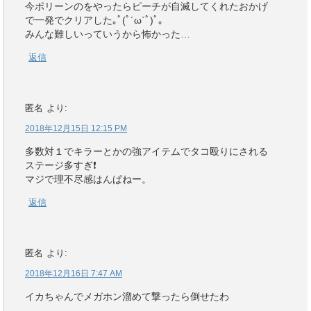
今ポリーンのをやったらピーチが自滅してくれたおかげ
で一発でクリアした｡ﾟ(ﾟ´ω`ﾟ)ﾟ｡
みんな難しいっていうから怖かった…
返信
匿名
より:
2018年12月15日 12:15 PM
多数対１でキラーとかの強アイテムでタコ殴りにされる
ステージ多すぎ❗️
マジで理不尽感はんぱねー。
返信
匿名
より:
2018年12月16日 7:47 AM
イカちゃんでメガホン溜めて撃ったら倒せたわ