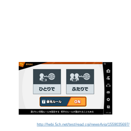
http://hebi.5ch.net/test/read.cgi/news4vip/1559035697/