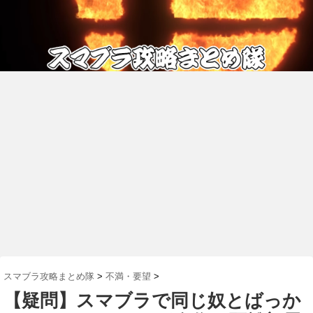
スマブラ攻略まとめ隊
>
不満・要望
>
【疑問】スマブラで同じ奴とばっか