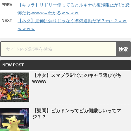
PREV
【キャラ】リドリー使ってるとルキナの復帰阻止が1番恐
怖だわwwww←わかるｗｗｗｗ
NEXT
【ネタ】屈伸は煽りじゃなく準備運動だぞ？⇐は？ｗｗ
ｗｗｗｗ
NEW POST
【ネタ】スマブラ64でこのキャラ選びがち
wwww
【疑問】ピカドンってピカ側厳しいってマ
ジ？？