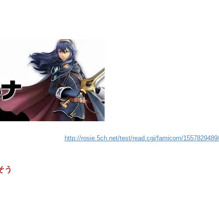
http://rosie.5ch.net/test/read.cgi/famicom/1557829489
そう