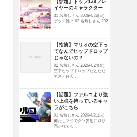
【話題】トップ128プレ
イヤーのキャラクター
01 名無しさん 2026/4/26(日)
ゲッチ誰？ 02 名無しさん 202
…
【指摘】マリオの空下っ
てなんでヒップドロップ
じゃないの？
01 名無しさん 2026/4/24(金)
空下ヒップドロップだとただ
でさえ任天 …
/
【話題】ファルコより強
い上強を持っているキャ
ラがこちら
01 名無しさん 2026/4/21(火)
俺たちマジでクソ妄想に取り
憑かれてる …