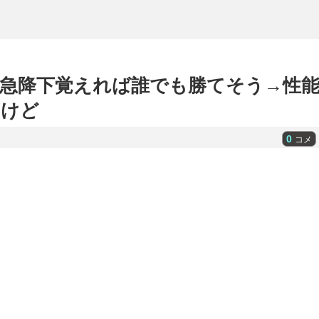
急降下覚えれば誰でも勝てそう→性
うけど
0
コメ