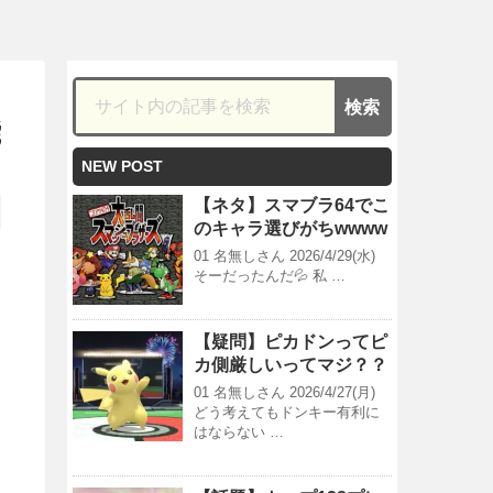
能
NEW POST
【ネタ】スマブラ64でこ
のキャラ選びがちwwww
01 名無しさん 2026/4/29(水)
そーだったんだ💦 私 …
【疑問】ピカドンってピ
カ側厳しいってマジ？？
01 名無しさん 2026/4/27(月)
どう考えてもドンキー有利に
はならない …